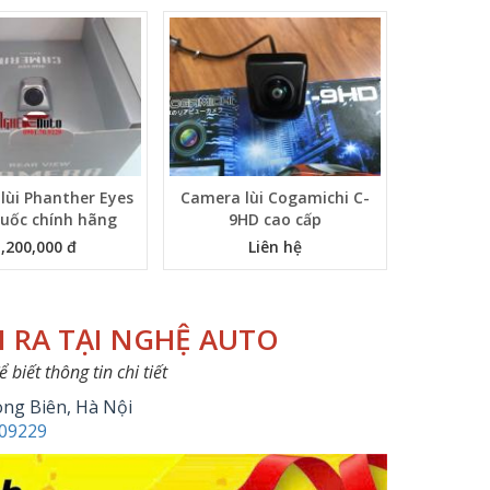
lùi Phanther Eyes
Camera lùi Cogamichi C-
uốc chính hãng
9HD cao cấp
1,200,000 đ
Liên hệ
N RA TẠI NGHỆ AUTO
biết thông tin chi tiết
ong Biên, Hà Nội
09229