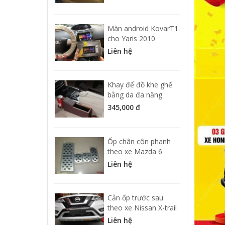
Màn android KovarT1
cho Yaris 2010
Liên hệ
Khay để đồ khe ghế
bằng da đa năng
345,000 đ
Ốp chân côn phanh
theo xe Mazda 6
Liên hệ
Cản ốp trước sau
theo xe Nissan X-trail
Liên hệ