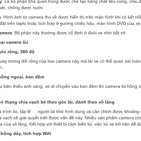
y
: Là bộ phận khá quan trọng được chế tạo bằng chất liệu cứng, chịu đư
sét, chống được nước.
h
: Hình ảnh từ camera thu về được hiển thị trên màn hình khi có kết nối
đặt trên taplo hoặc tích hợp ở gương chiếu hậu, màn hình DVD của xe
amera
: Bộ phận này thường được cố định ở đuôi xe nhờ bắt vít.
ại camera lùi
óc rộng, 360 độ
uay tương đối rộng của loại camera này mà lái xe có thể quan sát toàn
n.
hồng ngoại, ban đêm
u kiện thiếu ánh sáng, xe di chuyển vào ban đêm thì camera lùi hồng ngo
ó thang chia vạch bẻ theo góc lái, đánh theo vô lăng
 trình lùi, tấp lề … người lái khó hình dung và căn chỉnh được khoảng 
a vạch sẽ giải quyết triệt được vấn đề này. Nhiều sản phẩm camera còn 
 của vô lăng. Kết hợp với thiết bị cảm biến lùi, việc lùi xe trở nên dễ
hông dây, tích hợp Wifi