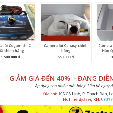
 lùi Cogamichi C-
Camera lùi Canasy chính
Camera 
0X chính hãng
hãng
Hàn Q
1,500,000 đ
650,000 đ
GIẢM GIÁ ĐẾN 40% - ĐANG DIỄ
Áp dụng cho nhiều mặt hàng. Liên hệ ngay để 
Địa chỉ:
105 Cổ Linh, P. Thạch Bàn, L
Hotline dịch vụ KH:
09017