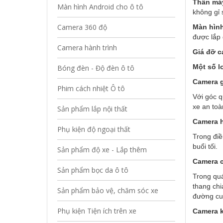
Thân má
Màn hình Android cho ô tô
không gỉ 
Camera 360 độ
Màn hìn
được lắp 
Camera hành trình
Giá đỡ c
Một số lo
Bóng đèn - Độ đèn ô tô
Camera g
Phim cách nhiệt Ô tô
Với góc q
xe an toà
Sản phẩm lắp nội thất
Camera 
Phụ kiện độ ngoại thất
Trong điề
buổi tối.
Sản phẩm độ xe - Lắp thêm
Camera c
Sản phẩm bọc da ô tô
Trong quá
thang chi
Sản phẩm bảo vệ, chăm sóc xe
đường cua
Phụ kiện Tiện ích trên xe
Camera k