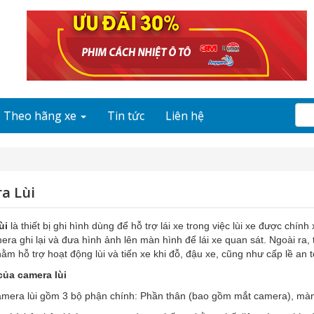
Theo hãng xe
Tin tức
Liên hệ
a Lùi
ùi
là thiết bị ghi hình dùng để hỗ trợ lái xe trong việc lùi xe được chí
ra ghi lại và đưa hình ảnh lên màn hình để lái xe quan sát. Ngoài ra, t
hằm hỗ trợ hoạt động lùi và tiến xe khi đỗ, đậu xe, cũng như cấp lề an 
của camera lùi
amera lùi gồm 3 bộ phận chính: Phần thân (bao gồm mắt camera), màn