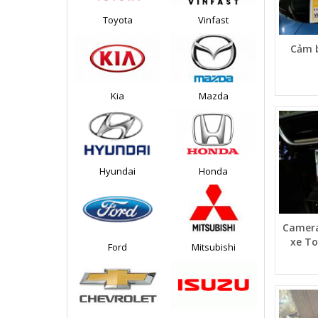
Toyota
Vinfast
Cảm b
Kia
Mazda
Hyundai
Honda
Camera
xe To
Ford
Mitsubishi