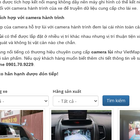
được tích hợp kết nối mạng không dây nên máy ghi hình có thể kết nối 
ối với camera hành trình của xe để truyền dữ liệu cung cấp cho lái xe.
ích hợp với camera hành trình
p của camera hỗ trợ lùi với camera hành trình đem lại cái nhìn toàn cả
ùi
có thể được lắp đặt ở nhiều vị trí khác nhau nhưng vị trí thuận tiện v
uát và không bị vật cản nào che chắn.
ng nổi tiếng có thương hiệu chuyên cung cấp
camera lùi
như VietMap
 sản phẩm. Nếu quý khách hàng muốn biết thêm chi tiết thông tin về sả
ine 0901.70.9229
.
o hân hạnh được đón tiếp!
g xe
Hãng sản xuất
Tìm kiếm