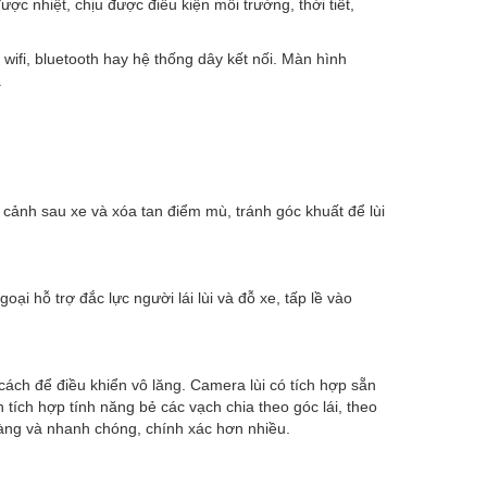
ợc nhiệt, chịu được điều kiện môi trường, thời tiết,
 wifi, bluetooth hay hệ thống dây kết nối. Màn hình
.
 cảnh sau xe và xóa tan điểm mù, tránh góc khuất để lùi
ại hỗ trợ đắc lực người lái lùi và đỗ xe, tấp lề vào
cách để điều khiển vô lăng. Camera lùi có tích hợp sẵn
tích hợp tính năng bẻ các vạch chia theo góc lái, theo
 dàng và nhanh chóng, chính xác hơn nhiều.