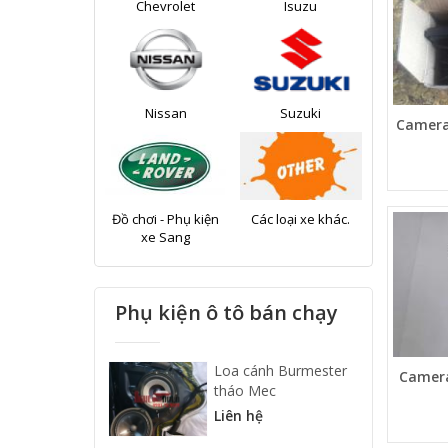
Chevrolet
Isuzu
Nissan
Suzuki
Camera
Đồ chơi - Phụ kiện
Các loại xe khác.
xe Sang
Phụ kiện ô tô bán chạy
Loa cánh Burmester
Camera
tháo Mec
Liên hệ