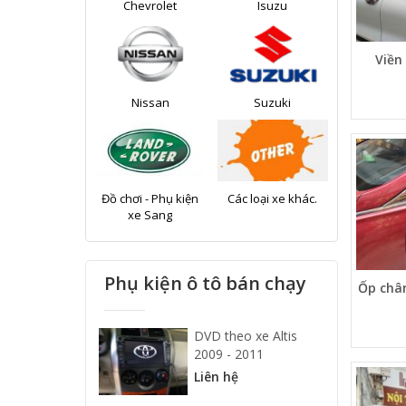
Chevrolet
Isuzu
Viền
Nissan
Suzuki
Đồ chơi - Phụ kiện
Các loại xe khác.
xe Sang
Phụ kiện ô tô bán chạy
Ốp châ
DVD theo xe Altis
2009 - 2011
Liên hệ