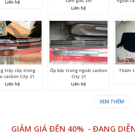
cắm giắc zin
ngoài c
Liên hệ
Liên hệ
g trầy cốp trong
Ốp bậc trong ngoài cacbon
Thảm t
i cacbon City 21
City 21
Liên hệ
Liên hệ
XEM THÊM
GIẢM GIÁ ĐẾN 40% - ĐANG DIỄ