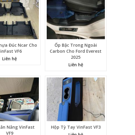
ựa Đúc Ncar Cho
Ốp Bậc Trong Ngoài
inFast VF6
Carbon Cho Ford Everest
2025
Liên hệ
Liên hệ
ắn Nắng VinFast
Hộp Tỳ Tay VinFast VF3
VF9
Liên hệ