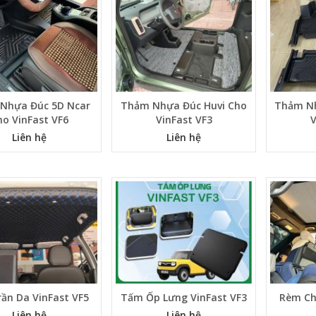
Nhựa Đúc 5D Ncar
Thảm Nhựa Đúc Huvi Cho
Thảm Nh
ho VinFast VF6
VinFast VF3
V
Liên hệ
Liên hệ
rần Da VinFast VF5
Tấm Ốp Lưng VinFast VF3
Rèm Ch
Liên hệ
Liên hệ