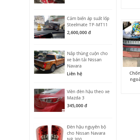
Cảm biến áp suất lốp
Steelmate TP-MT11
2,600,000 đ
Nắp thùng cuộn cho
xe bán tải Nissan
Navara
Chốn
Liên hệ
ngoà
Viền đèn hậu theo xe
Mazda 3
345,000 đ
Đèn hậu nguyên bộ
cho Nissan Navara
NP 300