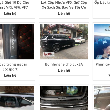
gả Ghế 10 Độ Cho
Lót Cốp Nhựa VF5: Giữ Cốp
Ốp bậc t
ast VF5, VF6, VF7
Xe Sạch Sẽ, Bảo Vệ Tối Ưu
Liên hệ
Liên hệ
bậc trong ngoài
Bộ nhớ ghế cho LuxSA
Phim cá
Ecosport
Liên hệ
Liên hệ