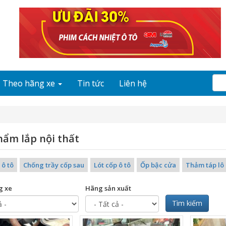
Theo hãng xe
Tin tức
Liên hệ
hẩm lắp nội thất
 ô tô
Chống trầy cốp sau
Lót cốp ô tô
Ốp bậc cửa
Thảm táp lô
g xe
Hãng sản xuất
Tìm kiếm