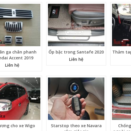
ân ga chân phanh
Ốp bậc trong Santafe 2020
Thảm ta
dai Accent 2019
Liên hệ
Liên hệ
ương cho xe Wigo
Starstop theo xe Navara
Chống