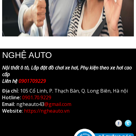
NGHỆ AUTO
Nội thất ô tô, Lắp đặt đồ chơi xe hơi, Phụ kiện theo xe hơi cao
cấp
Liên hệ
0901709229
Địa chỉ:
105 Cổ Linh, P. Thạch Bàn, Q. Long Biên, Hà nội
Hotline:
0901.70.9229
Email:
ngheauto43
@gmail.com
Website
:
https://ngheauto.vn
Faceb
T