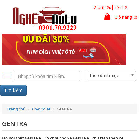
Nhảy đến nội dung
Giới thiệu
Liên hệ
Giỏ hàng (0)
Theo danh mục
Toggle
navigation
Tìm kiếm
Trang chủ
Chevrolet
GENTRA
GENTRA
Độ nội thất GENTRA, Đồ chơi cho xe GENTRA, Phụ kiện theo xe