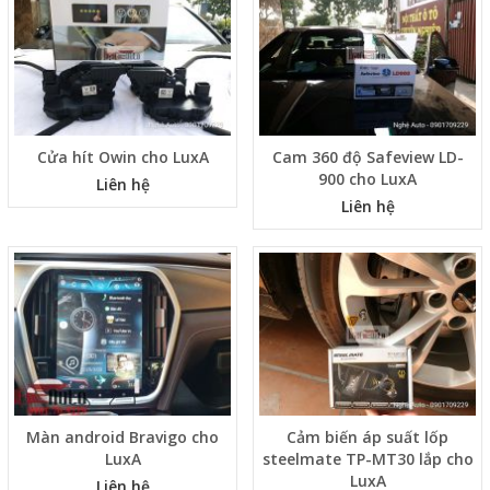
Cửa hít Owin cho LuxA
Cam 360 độ Safeview LD-
900 cho LuxA
Liên hệ
Liên hệ
Màn android Bravigo cho
Cảm biến áp suất lốp
LuxA
steelmate TP-MT30 lắp cho
LuxA
Liên hệ