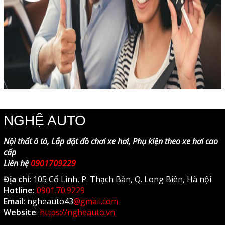
NGHỆ AUTO
Nội thất ô tô, Lắp đặt đồ chơi xe hơi, Phụ kiện theo xe hơi cao
cấp
Liên hệ
0901709229
Địa chỉ:
105 Cổ Linh, P. Thạch Bàn, Q. Long Biên, Hà nội
Hotline:
0901.70.9229
Email:
ngheauto43
@gmail.com
Website
:
https://ngheauto.vn