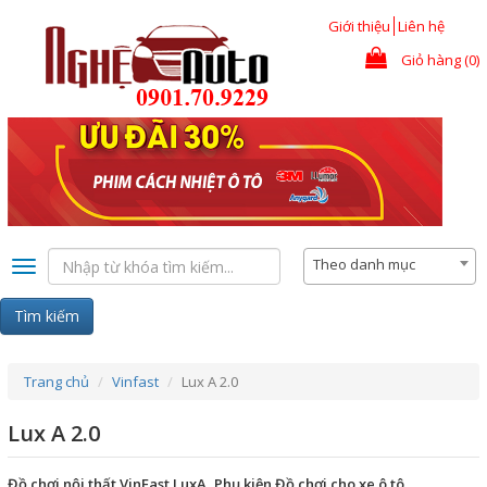
Nhảy đến nội dung
Giới thiệu
Liên hệ
Giỏ hàng (0)
Theo danh mục
Toggle
navigation
Tìm kiếm
Trang chủ
Vinfast
Lux A 2.0
Lux A 2.0
Đồ chơi nội thất VinFast LuxA, Phụ kiện Đồ chơi cho xe ô tô