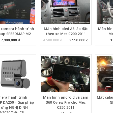
 camera hành trình
Màn hình oled A3 lắp đặt
Màn hì
map SPEEDMAP M2
theo xe Mec C200 2011
Me
7,900,000 đ
4 500 000 đ
2 990 000 đ
1
era hành trình
Màn hình android và cam
Mặt cala
 DA250 - Giải pháp
360 Oview Pro cho Mec
G
 ứng NGHỊ ĐỊNH
C250 2011
0/2020/NĐ- CP