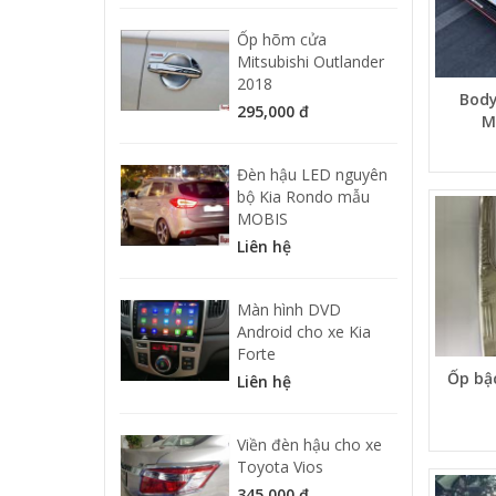
Ốp hõm cửa
Mitsubishi Outlander
2018
Body
295,000 đ
M
Đèn hậu LED nguyên
bộ Kia Rondo mẫu
MOBIS
Liên hệ
Màn hình DVD
Android cho xe Kia
Forte
Ốp bậ
Liên hệ
Viền đèn hậu cho xe
Toyota Vios
345,000 đ