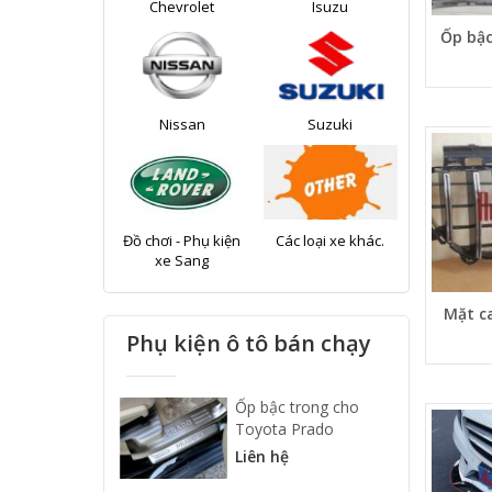
Chevrolet
Isuzu
Ốp bậc
Nissan
Suzuki
Đồ chơi - Phụ kiện
Các loại xe khác.
xe Sang
Mặt c
Phụ kiện ô tô bán chạy
Ốp bậc trong cho
Toyota Prado
Liên hệ