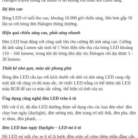
Halogen truyền thống rất nhiều vì nó không tỏa nhiệt khi chiếu sáng.
Độ bền cao
Bóng LED có tuổi thọ cao, khoảng 10.000 giờ chiếu sáng, bền hơn gấp 10
lần so với bóng đèn Halogen thông thường.
Hiệu quả chiếu sáng cao, phát sáng nhanh
Đèn LED hoạt động với công suất lớn cho cường độ ánh sáng cao. Cường
độ ánh sáng Lumen sản sinh từ 1 Watt điện tiêu thụ của bóng LED khoảng
110 – 160 lumens, trong khi đó bóng đèn dây tóc Halogen chỉ đạt được 5 -
20 lumens.
Thiết kế nhỏ gọn, màu sắc phong phú
Bóng đèn LED cấu tạo với kích thước rất nhỏ và ánh sáng LED cung cấp
một dải rất rộng có đủ màu sắc, từ chiếc LED trắng có thể thêm dải LED
màu RGB để tạo ra màu sắc riêng, thể hiện cá tính của xe.
Ứng dụng công nghệ đèn LED trên ô tô
Đối với ô tô, độ đèn LED thường được sử dụng cho các loại đèn như: đèn
chạy ban ngày (daylight), đèn sương mù, đèn trang trí nội thất, đèn pha, đèn
xi nhan, đèn phanh, …
Đèn LED ban ngày Daylight – LED mí ô tô
Độ LED mí mắt cho xe ô tô là bước đệm giúp xế cưng thêm phần đẳng cấp,