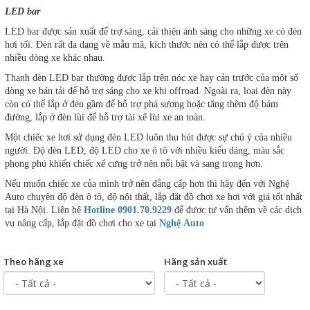
LED bar
LED bar được sản xuất để trợ sáng, cải thiện ánh sáng cho những xe có đèn
hơi tối. Đèn rất đa dạng về mẫu mã, kích thước nên có thể lắp được trên
nhiều dòng xe khác nhau.
Thanh đèn LED bar thường được lắp trên nóc xe hay cản trước của một số
dòng xe bán tải để hỗ trợ sáng cho xe khi offroad. Ngoài ra, loại đèn này
còn có thể lắp ở đèn gầm để hỗ trợ phá sương hoặc tăng thêm độ bám
đường, lắp ở đèn lùi để hỗ trợ tài xế lùi xe an toàn.
Một chiếc xe hơi sử dụng đèn LED luôn thu hút được sự chú ý của nhiều
người. Độ đèn LED, độ LED cho xe ô tô với nhiều kiểu dáng, màu sắc
phong phú khiến chiếc xế cưng trở nên nổi bật và sang trọng hơn.
Nếu muốn chiếc xe của mình trở nên đẳng cấp hơn thì hãy đến với Nghệ
Auto chuyên độ đèn ô tô, độ nội thất, lắp đặt đồ chơi xe hơi với giá tốt nhất
tại Hà Nội. Liên hệ
Hotline 0901.70.9229
để được tư vấn thêm về các dịch
vụ nâng cấp, lắp đặt đồ chơi cho xe tại
Nghệ Auto
Theo hãng xe
Hãng sản xuất