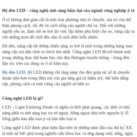
Độ đèn LED – công nghệ ánh sáng hiện đại của ngành công nghiệp ô tô
Ô tô không đơn giản chỉ là một loại phương tiện di chuyển, mà nó còn thể
hiện phong cách, tốc độ và cách sống của người chủ xe. Đối với những
người yêu xe, đam mê xe hơi thì việc lắp thêm phụ kiện cho xe, nâng cấp xe
với những món đồ chơi độc đáo là một điều hiển nhiên.
Độ đèn, nâng cấp hệ thống chiếu sáng xe hơi là một trong những hạng mục
nâng cấp mà dân chơi xe thích thú nhất. Công nghệ LED đã trở thành một
trong những thay thế hoàn hảo cho đèn Halogen truyền thống – bóng đèn
dây tóc trên các dòng xe ô tô hiện nay.
Độ đèn LED
, độ LED không chỉ tăng sáng cho đèn giúp tài xế di chuyển
thuận tiện hơn trong đêm mà còn gia tăng giá trị thẩm mỹ, thể hiện đẳng
cấp, phong cách cá tính riêng của người sở hữu xe.
Công nghệ LED là gì?
LED – Light Emitting Diode có nghĩa là điốt phát quang, các điốt có khả
năng phát ra ánh sáng hay tia tử ngoại, hồng ngoại dựa trên nguyên lý lỗ
hổng giữa bán dẫn loại p và bán dẫn loại n.
Công nghệ LED được phát hiện đầu tiên từ những năm đầu của thế kỷ XX,
là một sự bức phá trong nghiên cứu khoa học và ứng dụng cuộc sống, ngày