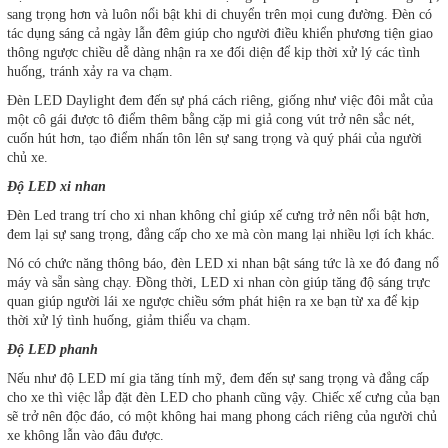
sang trọng hơn và luôn nổi bật khi di chuyển trên mọi cung đường. Đèn có
tác dụng sáng cả ngày lẫn đêm giúp cho người điều khiển phương tiện giao
thông ngược chiều dễ dàng nhận ra xe đối diện để kịp thời xử lý các tình
huống, tránh xảy ra va chạm.
Đèn LED Daylight đem đến sự phá cách riêng, giống như việc đôi mắt của
một cô gái được tô điểm thêm bằng cặp mi giả cong vút trở nên sắc nét,
cuốn hút hơn, tạo điểm nhấn tôn lên sự sang trọng và quý phái của người
chủ xe.
Độ LED xi nhan
Đèn Led trang trí cho xi nhan không chỉ giúp xế cưng trở nên nổi bật hơn,
đem lại sự sang trọng, đẳng cấp cho xe mà còn mang lại nhiều lợi ích khác.
Nó có chức năng thông báo, đèn LED xi nhan bật sáng tức là xe đó đang nổ
máy và sẵn sàng chạy. Đồng thời, LED xi nhan còn giúp tăng độ sáng trực
quan giúp người lái xe ngược chiều sớm phát hiện ra xe bạn từ xa để kịp
thời xử lý tình huống, giảm thiểu va chạm.
Độ LED phanh
Nếu như độ LED mí gia tăng tính mỹ, đem đến sự sang trọng và đẳng cấp
cho xe thì việc lắp đặt đèn LED cho phanh cũng vậy. Chiếc xế cưng của bạn
sẽ trở nên độc đáo, có một không hai mang phong cách riêng của người chủ
xe không lẫn vào đâu được.