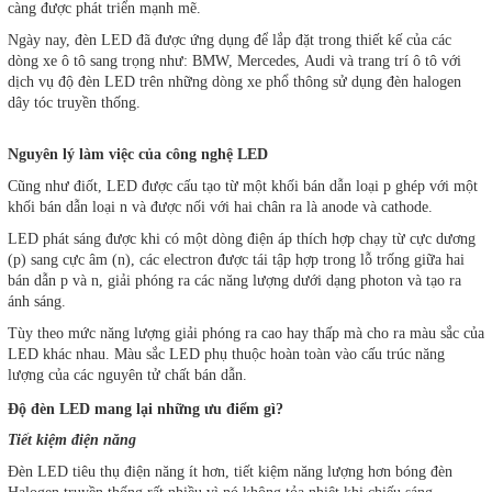
càng được phát triển mạnh mẽ.
Ngày nay, đèn LED đã được ứng dụng để lắp đặt trong thiết kế của các
dòng xe ô tô sang trọng như: BMW, Mercedes, Audi và trang trí ô tô với
dịch vụ độ đèn LED trên những dòng xe phổ thông sử dụng đèn halogen
dây tóc truyền thống.
Nguyên lý làm việc của công nghệ LED
Cũng như điốt, LED được cấu tạo từ một khối bán dẫn loại p ghép với một
khối bán dẫn loại n và được nối với hai chân ra là anode và cathode.
LED phát sáng được khi có một dòng điện áp thích hợp chạy từ cực dương
(p) sang cực âm (n), các electron được tái tập hợp trong lỗ trống giữa hai
bán dẫn p và n, giải phóng ra các năng lượng dưới dạng photon và tạo ra
ánh sáng.
Tùy theo mức năng lượng giải phóng ra cao hay thấp mà cho ra màu sắc của
LED khác nhau. Màu sắc LED phụ thuộc hoàn toàn vào cấu trúc năng
lượng của các nguyên tử chất bán dẫn.
Độ đèn LED mang lại những ưu điểm gì?
Tiết kiệm điện năng
Đèn LED tiêu thụ điện năng ít hơn, tiết kiệm năng lượng hơn bóng đèn