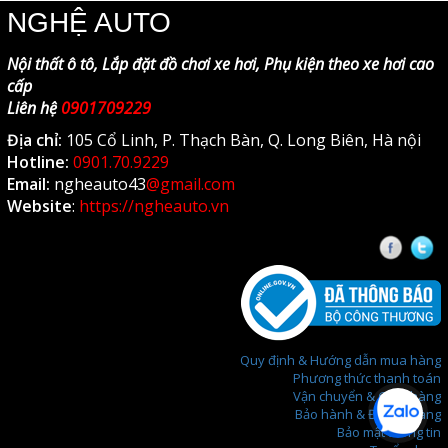
NGHỆ AUTO
Nội thất ô tô, Lắp đặt đồ chơi xe hơi, Phụ kiện theo xe hơi cao
cấp
Liên hệ
0901709229
Địa chỉ:
105 Cổ Linh, P. Thạch Bàn, Q. Long Biên, Hà nội
Hotline:
0901.70.9229
Email:
ngheauto43
@gmail.com
Website
:
https://ngheauto.vn
Faceb
T
Quy định & Hướng dẫn mua hàng
Phương thức thanh toán
Vận chuyển & Giao hàng
Bảo hành & Đổi trả hàng
Bảo mật thông tin