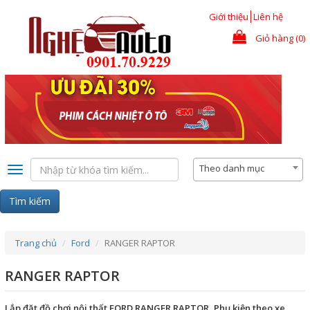
Nhảy đến nội dung
Giới thiệu
Liên hệ
Giỏ hàng (0)
Theo danh mục
Toggle
navigation
Tìm kiếm
Trang chủ
Ford
RANGER RAPTOR
RANGER RAPTOR
Lắp đặt đồ chơi nội thất FORD RANGER RAPTOR, Phụ kiện theo xe