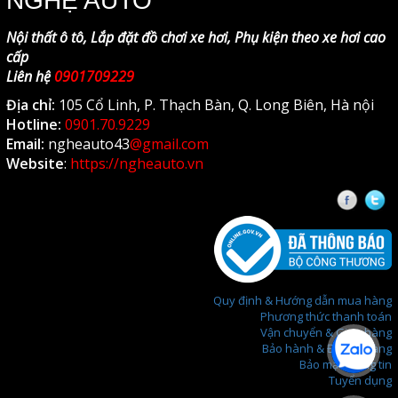
NGHỆ AUTO
Nội thất ô tô, Lắp đặt đồ chơi xe hơi, Phụ kiện theo xe hơi cao
cấp
Liên hệ
0901709229
Địa chỉ:
105 Cổ Linh, P. Thạch Bàn, Q. Long Biên, Hà nội
Hotline:
0901.70.9229
Email:
ngheauto43
@gmail.com
Website
:
https://ngheauto.vn
Faceb
T
Quy định & Hướng dẫn mua hàng
Phương thức thanh toán
Vận chuyển & Giao hàng
Bảo hành & Đổi trả hàng
Bảo mật thông tin
Tuyển dụng