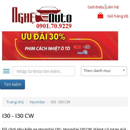
Nhảy đến nội dung
Giới thiệu
Liên hệ
Giỏ hàng (0)
Theo danh mục
Toggle
navigation
Tìm kiếm
Trang chủ
Hyundai
I30 - I30 CW
I30 - I30 CW
Đồ chơi phụ kiện xe Hyundai I30 - Hyundai I30 CW. Hàng có ngay giá