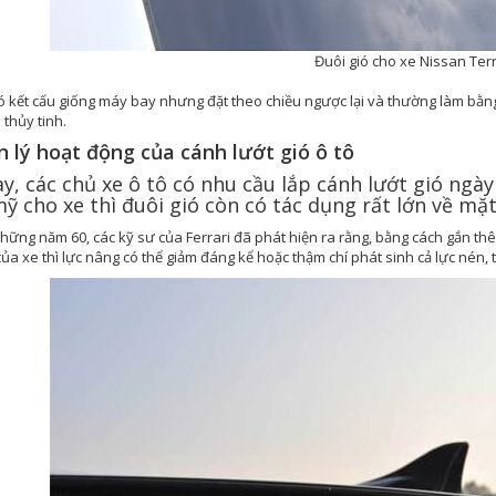
Đuôi gió cho xe Nissan Ter
có kết cấu giống máy bay nhưng đặt theo chiều ngược lại và thường làm bằn
i thủy tinh.
 lý hoạt động của cánh lướt gió ô tô
y, các chủ xe ô tô có nhu cầu lắp cánh lướt gió ngà
 cho xe thì đuôi gió còn có tác dụng rất lớn về mặt
hững năm 60, các kỹ sư của Ferrari đã phát hiện ra rằng, bằng cách gắn th
ủa xe thì lực nâng có thể giảm đáng kể hoặc thậm chí phát sinh cả lực nén, t