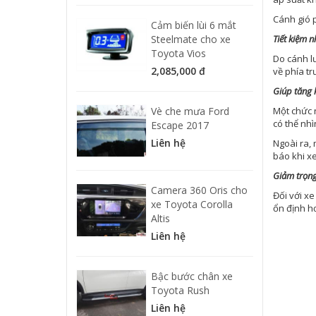
Cánh gió 
Cảm biến lùi 6 mắt
Steelmate cho xe
Tiết kiệm n
Toyota Vios
Do cánh l
2,085,000 đ
về phía tr
Giúp tăng 
Vè che mưa Ford
Một chức n
có thể nhì
Escape 2017
Liên hệ
Ngoài ra, 
báo khi xe
Giảm trọng
Camera 360 Oris cho
Đối với xe
xe Toyota Corolla
ổn định h
Altis
Liên hệ
Bậc bước chân xe
Toyota Rush
Liên hệ