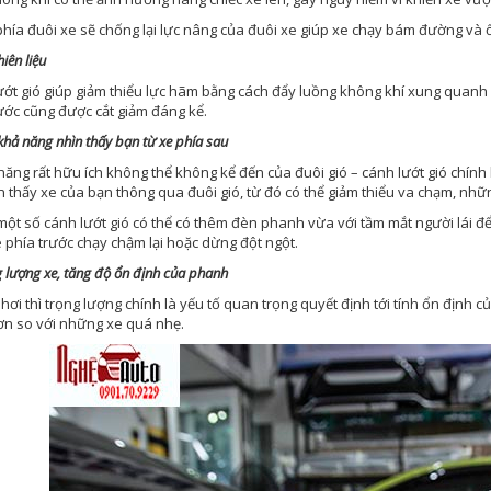
phía đuôi xe sẽ chống lại lực nâng của đuôi xe giúp xe chạy bám đường và 
hiên liệu
ướt gió giúp giảm thiểu lực hãm bằng cách đẩy luồng không khí xung quanh 
ước cũng được cắt giảm đáng kể.
khả năng nhìn thấy bạn từ xe phía sau
ăng rất hữu ích không thể không kể đến của đuôi gió – cánh lướt gió chính l
n thấy xe của bạn thông qua đuôi gió, từ đó có thể giảm thiểu va chạm, nhữ
một số cánh lướt gió có thể có thêm đèn phanh vừa với tầm mắt người lái 
 phía trước chạy chậm lại hoặc dừng đột ngột.
 lượng xe, tăng độ ổn định của phanh
 hơi thì trọng lượng chính là yếu tố quan trọng quyết định tới tính ổn định c
ơn so với những xe quá nhẹ.