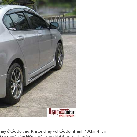
i chạy ở tốc độ cao. Khi xe chạy với tốc độ nhanh 130km/h thì
 ra ngoài tầm kiểm soát trong khi đang di chuyển.