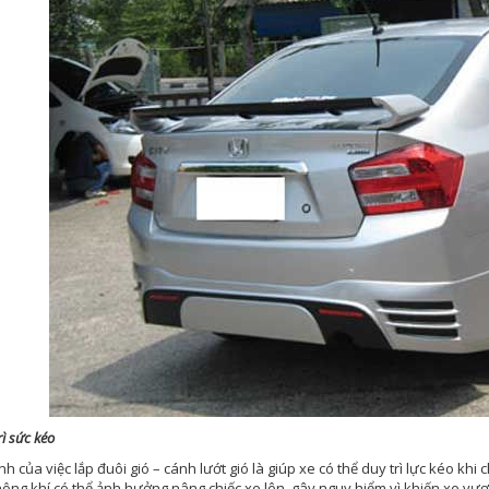
ì sức kéo
ính của việc lắp đuôi gió – cánh lướt gió là giúp xe có thể duy trì lực kéo kh
ông khí có thể ảnh hưởng nâng chiếc xe lên, gây nguy hiểm vì khiến xe vượt