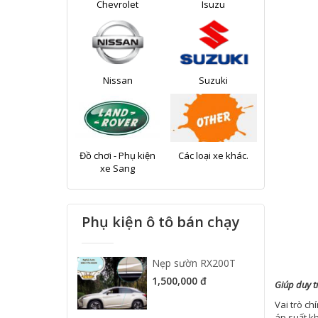
Chevrolet
Isuzu
Nissan
Suzuki
Đồ chơi - Phụ kiện
Các loại xe khác.
xe Sang
Phụ kiện ô tô bán chạy
Nẹp sườn RX200T
1,500,000 đ
Giúp duy tr
Vai trò ch
áp suất kh