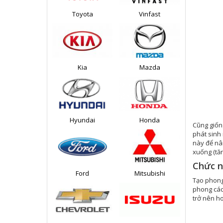
Toyota
Vinfast
Kia
Mazda
Hyundai
Honda
Cũng giống
phát sinh 
này để nân
xuống (tă
Chức n
Ford
Mitsubishi
Tạo phong 
phong cách
trở nên ho