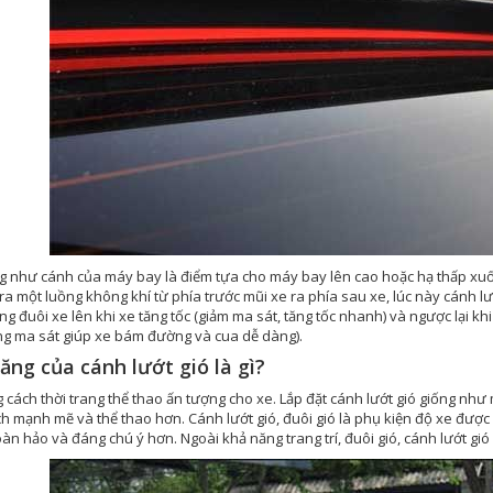
 như cánh của máy bay là điểm tựa cho máy bay lên cao hoặc hạ thấp xuống,
ra một luồng không khí từ phía trước mũi xe ra phía sau xe, lúc này cánh lư
g đuôi xe lên khi xe tăng tốc (giảm ma sát, tăng tốc nhanh) và ngược lại khi
ng ma sát giúp xe bám đường và cua dễ dàng).
ăng của cánh lướt gió là gì?
cách thời trang thể thao ấn tượng cho xe. Lắp đặt cánh lướt gió giống như 
 mạnh mẽ và thể thao hơn. Cánh lướt gió, đuôi gió là phụ kiện độ xe được 
àn hảo và đáng chú ý hơn. Ngoài khả năng trang trí, đuôi gió, cánh lướt gió