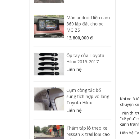
Màn android liền cam
360 lắp đặt cho xe
MG ZS
13,800,000 đ
Ốp tay cửa Toyota
Hilux 2015-2017
Liên hệ
Cụm công tắc bổ
sung tích hợp vô lăng
Khi xe ô t
Toyota Hilux
chuyện xe 
Liên hệ
Trên thị t
“xế yêu” m
cạnh tranh
Thảm táp lô theo xe
Liên hệ C
Nissan X-trail loại cao