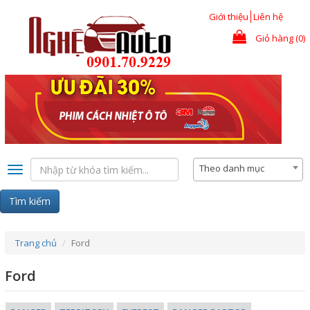
Nhảy đến nội dung
Giới thiệu
Liên hệ
Giỏ hàng (0)
Theo danh mục
Toggle
navigation
Tìm kiếm
Trang chủ
Ford
Ford