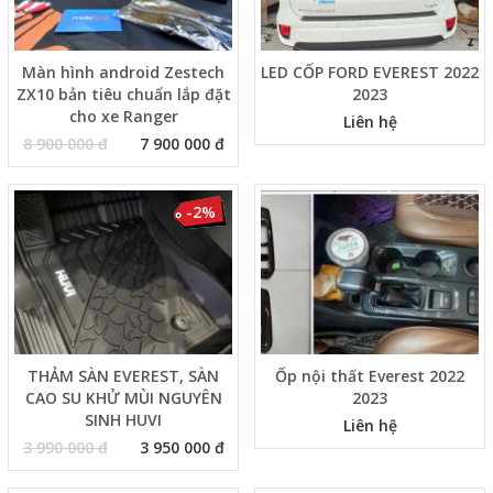
Màn hình android Zestech
LED CỐP FORD EVEREST 2022
ZX10 bản tiêu chuẩn lắp đặt
2023
cho xe Ranger
Liên hệ
8 900 000 đ
7 900 000 đ
-2%
THẢM SÀN EVEREST, SÀN
Ốp nội thất Everest 2022
CAO SU KHỬ MÙI NGUYÊN
2023
SINH HUVI
Liên hệ
3 990 000 đ
3 950 000 đ