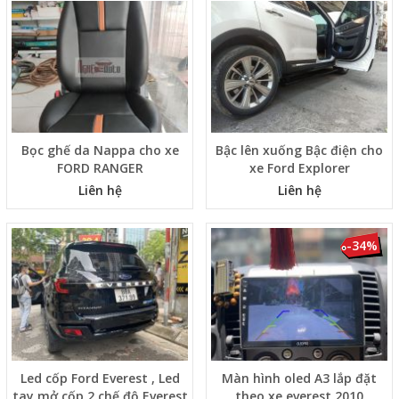
Bọc ghế da Nappa cho xe
Bậc lên xuống Bậc điện cho
FORD RANGER
xe Ford Explorer
Liên hệ
Liên hệ
-34%
Led cốp Ford Everest , Led
Màn hình oled A3 lắp đặt
tay mở cốp 2 chế độ Everest
theo xe everest 2010