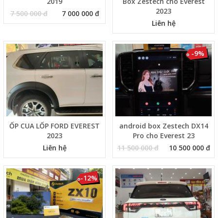
2019
Box Zestech cho Everest
2023
7 500 000 đ
7 000 000 đ
Liên hệ
-9%
ỐP CUA LỐP FORD EVEREST
android box Zestech DX14
2023
Pro cho Everest 23
Liên hệ
11 500 000 đ
10 500 000 đ
-12%