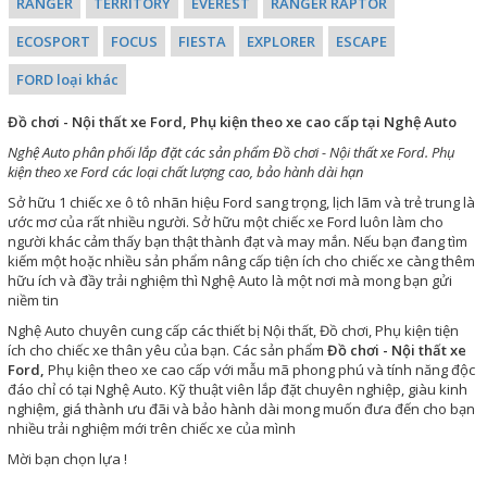
RANGER
TERRITORY
EVEREST
RANGER RAPTOR
ECOSPORT
FOCUS
FIESTA
EXPLORER
ESCAPE
FORD loại khác
Đồ chơi - Nội thất xe Ford, Phụ kiện theo xe cao cấp tại Nghệ Auto
Nghệ Auto phân phối lắp đặt các sản phẩm Đồ chơi - Nội thất xe Ford. Phụ
kiện theo xe Ford các loại chất lượng cao, bảo hành dài hạn
Sở hữu 1 chiếc xe ô tô nhãn hiệu Ford sang trọng, lịch lãm và trẻ trung là
ước mơ của rất nhiều người. Sở hữu một chiếc xe Ford luôn làm cho
người khác cảm thấy bạn thật thành đạt và may mắn. Nếu bạn đang tìm
kiếm một hoặc nhiều sản phẩm nâng cấp tiện ích cho chiếc xe càng thêm
hữu ích và đầy trải nghiệm thì Nghệ Auto là một nơi mà mong bạn gửi
niềm tin
Nghệ Auto chuyên cung cấp các thiết bị Nội thất, Đồ chơi, Phụ kiện tiện
ích cho chiếc xe thân yêu của bạn. Các sản phẩm
Đồ chơi - Nội thất xe
Ford,
Phụ kiện theo xe cao cấp với mẫu mã phong phú và tính năng độc
đáo chỉ có tại Nghệ Auto. Kỹ thuật viên lắp đặt chuyên nghiệp, giàu kinh
nghiệm, giá thành ưu đãi và bảo hành dài mong muốn đưa đến cho bạn
nhiều trải nghiệm mới trên chiếc xe của mình
Mời bạn chọn lựa !