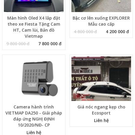
Màn hình Oled X4 lắp đặt
Bậc cơ lên xuống EXPLORER
theo xe Fiesta Tặng Cam
Mẫu cao cấp
HT, Cam lùi, Bản đồ
4 800 000 đ
4 200 000 đ
Vietmap
9 800 000 đ
7 800 000 đ
Camera hành trình
Giá nóc ngang kẹp cho
VIETMAP DA250 - Giải pháp
Ecosport
đáp ứng NGHỊ ĐỊNH
Liên hệ
10/2020/NĐ- CP
Liên hệ