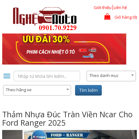
Nhảy đến nội dung
Giới thiệu
Liên hệ
Giỏ hàng (0)
Theo danh mục
Toggle
navigation
Theo hãng xe
Tìm kiếm
Thảm Nhựa Đúc Tràn Viền Ncar Cho
Ford Ranger 2025
Previous
Nex