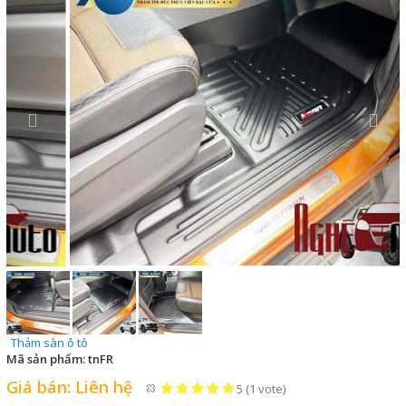
Thảm sàn ô tô
Mã sản phẩm:
tnFR
Giá bán:
Liên hệ
5
(
1
vote)