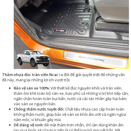
Thảm nhựa đúc tràn viền Ncar
ra đời để giải quyết triệt để những vấn
đề này, mang lại những lợi ích vượt trội:
Bảo vệ sàn xe 100%:
Với thiết kế đúc nguyên khối và tràn viền,
thảm ôm khít toàn bộ sàn xe, bao phủ cả những vị trí khó tiếp cận,
ngăn chặn hoàn toàn bụi bẩn, nước và các tác nhân gây hại bám
vào sàn xe nguyên bản.
Chống thấm nước tuyệt đối:
Chất liệu nhựa cao cấp hoàn toàn
không thấm nước, giúp bảo vệ sàn xe khỏi ẩm ướt và ngăn ngừa
nấm mốc, vi khuẩn gây mùi.
Dễ dàng vệ sinh:
Bề mặt thảm trơn nhẵn, chỉ cần dùng khăn ẩm
lau qua hoặc xịt rửa trực tiếp là có thể loại bỏ mọi vết bẩn, tiết