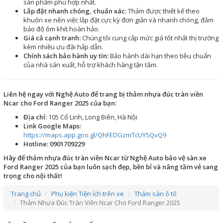
sản phẩm phù hợp nhất.
Lắp đặt nhanh chóng, chuẩn xác:
Thảm được thiết kế theo
khuôn xe nên việc lắp đặt cực kỳ đơn giản và nhanh chóng, đảm
bảo độ ôm khít hoàn hảo.
Giá cả cạnh tranh:
Chúng tôi cung cấp mức giá tốt nhất thị trường
kèm nhiều ưu đãi hấp dẫn.
Chính sách bảo hành uy tín:
Bảo hành dài hạn theo tiêu chuẩn
của nhà sản xuất, hỗ trợ khách hàng tận tâm.
Liên hệ ngay với Nghệ Auto để trang bị thảm nhựa đúc tràn viền
Ncar cho Ford Ranger 2025 của bạn:
Địa chỉ:
105 Cổ Linh, Long Biên, Hà Nội
Link Google Maps:
https://maps.app.goo.gl/QhFEDGzmTcUY5QvQ9
Hotline:
0901709229
Hãy để thảm nhựa đúc tràn viền Ncar từ Nghệ Auto bảo vệ sàn xe
Ford Ranger 2025 của bạn luôn sạch đẹp, bền bỉ và nâng tầm vẻ sang
trọng cho nội thất!
Trang chủ
Phụ kiện Tiện ích trên xe
Thảm sàn ô tô
Thảm Nhựa Đúc Tràn Viền Ncar Cho Ford Ranger 2025