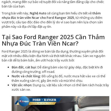
ngách, mang đến sự bảo vệ tuyệt đối và nâng tầm đẳng cấp cho chiếc
bán tải của bạn.
Trong bài viết này,
Nghệ Auto
sẽ cùng bạn tìm hiểu chi tiết về
thảm
nhựa đúc tràn viền Ncar cho Ford Ranger 2025
, từ những ưu điểm
vượt trội, cấu tạo độc đáo cho đến lý do vì sao bạn nên lựa chọn sản
phẩm này và địa chỉ lắp đặt uy tín.
Tại Sao Ford Ranger 2025 Cần Thảm
Nhựa Đúc Tràn Viền Ncar?
Ford Ranger 2025 là dòng xe bán tải đa dụng, thường xuyên phải đối
mặt với nhiều điều kiện địa hình và thời tiết khác nhau. Sàn xe nguyên
bản rất dễ bị bám bẩn, ẩm ướt hoặc trầy xước bởi:
Bùn đất, cát bụi:
Dễ dàng bám vào từ giày dép, đặc biệt khi đi
đường công trường, off-road.
Nước và chất lỏng:
Đồ uống bị đổ, nước mưa hắt vào xe có thể
thấm xuống sàn nỉ, gây ẩm mốc và mùi khó chịu.
Vật sắc nhọn:
Dụng cụ, vật liệu sắc nhọn có thể làm rách hoặc trầy
xước sàn xe.