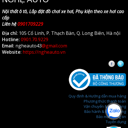
Nội thất ô tô, Lắp đặt đồ chơi xe hơi, Phụ kiện theo xe hơi cao
cấp
Liên hệ
0901709229
Địa chỉ:
105 Cổ Linh, P. Thạch Bàn, Q. Long Biên, Hà nội
Hotline:
0901.70.9229
Email:
ngheauto43
@gmail.com
Website
:
https://ngheauto.vn
Faceb
T
Quy định & Hướng dẫn mua hàng
Phương thức thanh toán
Vận chuyển & Giao hàng
Bảo hành & Đổi trả hàng
Bảo mật thông tin
Tuyển dụng