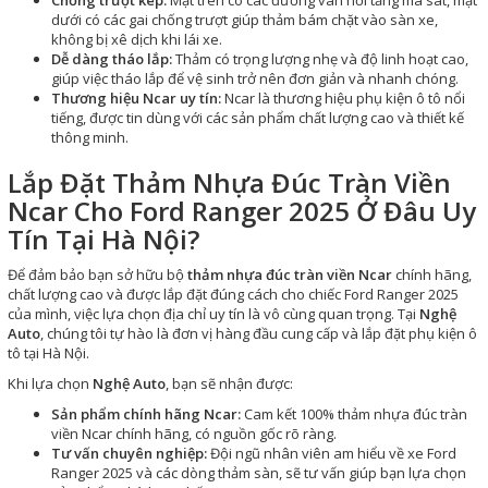
dưới có các gai chống trượt giúp thảm bám chặt vào sàn xe,
không bị xê dịch khi lái xe.
Dễ dàng tháo lắp:
Thảm có trọng lượng nhẹ và độ linh hoạt cao,
giúp việc tháo lắp để vệ sinh trở nên đơn giản và nhanh chóng.
Thương hiệu Ncar uy tín:
Ncar là thương hiệu phụ kiện ô tô nổi
tiếng, được tin dùng với các sản phẩm chất lượng cao và thiết kế
thông minh.
Lắp Đặt Thảm Nhựa Đúc Tràn Viền
Ncar Cho Ford Ranger 2025 Ở Đâu Uy
Tín Tại Hà Nội?
Để đảm bảo bạn sở hữu bộ
thảm nhựa đúc tràn viền Ncar
chính hãng,
chất lượng cao và được lắp đặt đúng cách cho chiếc Ford Ranger 2025
của mình, việc lựa chọn địa chỉ uy tín là vô cùng quan trọng. Tại
Nghệ
Auto
, chúng tôi tự hào là đơn vị hàng đầu cung cấp và lắp đặt phụ kiện ô
tô tại Hà Nội.
Khi lựa chọn
Nghệ Auto
, bạn sẽ nhận được:
Sản phẩm chính hãng Ncar:
Cam kết 100% thảm nhựa đúc tràn
viền Ncar chính hãng, có nguồn gốc rõ ràng.
Tư vấn chuyên nghiệp:
Đội ngũ nhân viên am hiểu về xe Ford
Ranger 2025 và các dòng thảm sàn, sẽ tư vấn giúp bạn lựa chọn