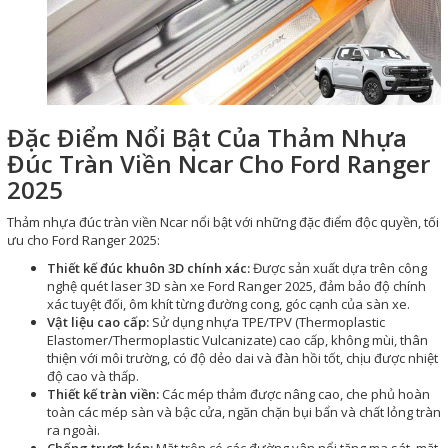
Đặc Điểm Nổi Bật Của Thảm Nhựa
Đúc Tràn Viền Ncar Cho Ford Ranger
2025
Thảm nhựa đúc tràn viền Ncar nổi bật với những đặc điểm độc quyền, tối
ưu cho Ford Ranger 2025:
Thiết kế đúc khuôn 3D chính xác:
Được sản xuất dựa trên công
nghệ quét laser 3D sàn xe Ford Ranger 2025, đảm bảo độ chính
xác tuyệt đối, ôm khít từng đường cong, góc cạnh của sàn xe.
Vật liệu cao cấp:
Sử dụng nhựa TPE/TPV (Thermoplastic
Elastomer/Thermoplastic Vulcanizate) cao cấp, không mùi, thân
thiện với môi trường, có độ dẻo dai và đàn hồi tốt, chịu được nhiệt
độ cao và thấp.
Thiết kế tràn viền:
Các mép thảm được nâng cao, che phủ hoàn
toàn các mép sàn và bậc cửa, ngăn chặn bụi bẩn và chất lỏng tràn
ra ngoài.
Chống trượt kép:
Mặt trên có các đường vân nổi tăng ma sát, mặt