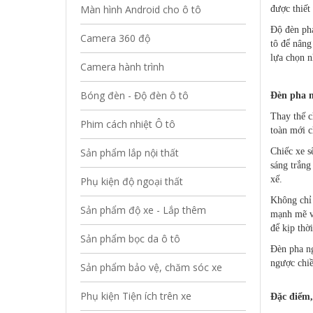
Màn hình Android cho ô tô
được thiết
Độ đèn pha
Camera 360 độ
tô để nâng
lựa chọn n
Camera hành trình
Bóng đèn - Độ đèn ô tô
Đèn pha n
Thay thế c
Phim cách nhiệt Ô tô
toàn mới c
Sản phẩm lắp nội thất
Chiếc xe s
sáng trắng
xế.
Phụ kiện độ ngoại thất
Không chỉ 
Sản phẩm độ xe - Lắp thêm
mạnh mẽ vư
để kịp thờ
Sản phẩm bọc da ô tô
Đèn pha ng
ngược chiề
Sản phẩm bảo vệ, chăm sóc xe
Phụ kiện Tiện ích trên xe
Đặc điểm,