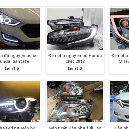
a độ nguyện bô xe
Đèn pha nguyên bộ Honda
Đèn pha
undai Santafe
Civic 2018
Mits
Liên hệ
Liên hệ
ha Led nguyên bộ
Nâng cấp đèn pha full Led
Đèn ph