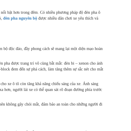
h, nổi bật hơn trong đêm. Có nhiều phương pháp độ đèn pha ô
ó,
đèn pha nguyên bộ
được nhiều dân chơi xe yêu thích và
n bộ độc đáo, đầy phong cách sẽ mang lại một diện mạo hoàn
n pha được trang trí vô cùng bắt mắt: đèn bi – xenon cho ánh
-block đem đến sự phá cách, làm tăng thêm sự sắc nét cho mắt
cho xe ô tô còn tăng khả năng chiếu sáng của xe. Ánh sáng
 hơn, người lái xe có thể quan sát rõ đoạn đường phía trước
g nên không gây chói mắt, đảm bảo an toàn cho những người đi