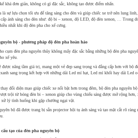
 kế khá đơn giản, không có gì đặc sắc, không tạo được điểm nhấn.
 là sự lựa chọn tối ưu để tăng sáng cho đèn và giúp chiếc xe trở nên lung lin
 cấp ánh sáng cho đèn như: độ bi – xenon, độ LED, độ đèn xenon, … Trong đ
hiều nhất khi độ đèn pha cho xế cưng.
guyên bộ - phương pháp độ đèn pha hoàn hảo
ho cụm đèn pha nguyên thủy không mấy đặc sắc bằng những bộ đèn pha nguyê
ho xế yêu.
ẽ được nâng tầm giá trị, mang một vẻ đẹp sang trọng và đẳng cấp hơn với bộ đè
 xanh sang trọng kết hợp với những dải Led mí hạt, Led mí khối hay dải Led o
thay đổi diện mạo giúp chiếc xe nổi bật hơn trong đêm, bộ đèn pha nguyên bộ 
ợt trội từ bóng đèn bi – xenon giúp cho vùng chiếu sáng được mở rộng hơn, xa
i xử lý tình huống khi gặp chướng ngại vật.
uyên bộ đã được trang bị sẵn projector hội tụ ánh sáng và tạo mặt cắt rõ ràn
u.
 cấu tạo của đèn pha nguyên bộ