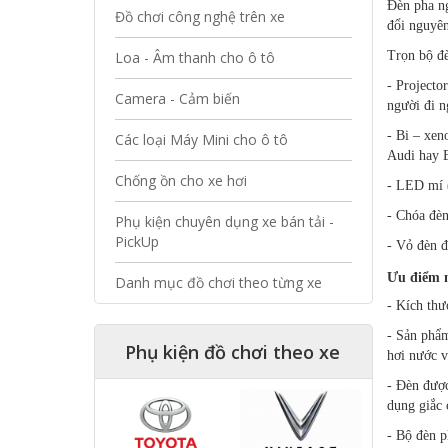
Đèn pha ng
Đồ chơi công nghệ trên xe
đổi nguyên
Loa - Âm thanh cho ô tô
Trọn bộ đè
- Projecto
Camera - Cảm biến
người đi n
- Bi – xen
Các loại Máy Mini cho ô tô
Audi hay
Chống ồn cho xe hơi
- LED mí (
- Chóa đèn
Phụ kiện chuyên dụng xe bán tải -
PickUp
- Vỏ đèn đ
Ưu điểm n
Danh mục đồ chơi theo từng xe
- Kích thư
- Sản phẩm
Phụ kiện đồ chơi theo xe
hơi nước v
- Đèn được
dụng giắc 
- Bộ đèn p