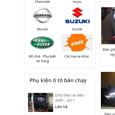
Chevrolet
Isuzu
Nissan
Suzuki
Đèn ph
Hy
Đồ chơi - Phụ kiện
Các loại xe khác.
xe Sang
Phụ kiện ô tô bán chạy
DVD theo xe Altis
2009 - 2011
Liên hệ
Đèn p