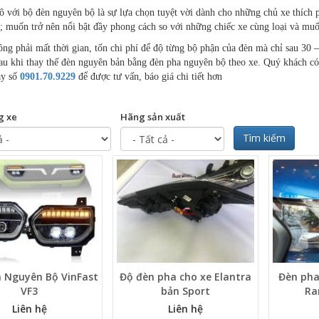
ô với bộ đèn nguyên bộ là sự lựa chọn tuyệt vời dành cho những chủ xe thích 
; muốn trở nên nổi bật đầy phong cách so với những chiếc xe cùng loại và muố
ng phải mất thời gian, tốn chi phí để độ từng bộ phận của đèn mà chỉ sau 30 –
u khi thay thế đèn nguyên bản bằng đèn pha nguyên bộ theo xe. Quý khách có 
ay số
0901.70.9229
để được tư vấn, báo giá chi tiết hơn
g xe
Hãng sản xuất
Tìm kiếm
 Nguyên Bộ VinFast
Độ đèn pha cho xe Elantra
Đèn pha
VF3
bản Sport
Ra
Liên hệ
Liên hệ