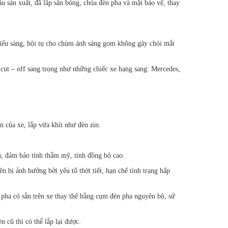
 sản xuất, đã lắp sẵn bóng, chóa đèn pha và mặt bảo vệ, thay
 chiếu sáng, hội tụ cho chùm ánh sáng gom không gây chói mắt
 cut – off sang trọng như những chiếc xe hạng sang: Mercedes,
 của xe, lắp vừa khít như đèn zin.
, đảm bảo tính thẩm mỹ, tính đồng bộ cao.
 bị ảnh hưởng bởi yếu tố thời tiết, hạn chế tình trạng hấp
 pha có sẵn trên xe thay thế bằng cụm đèn pha nguyên bộ, sử
 cũ thì có thể lắp lại được.