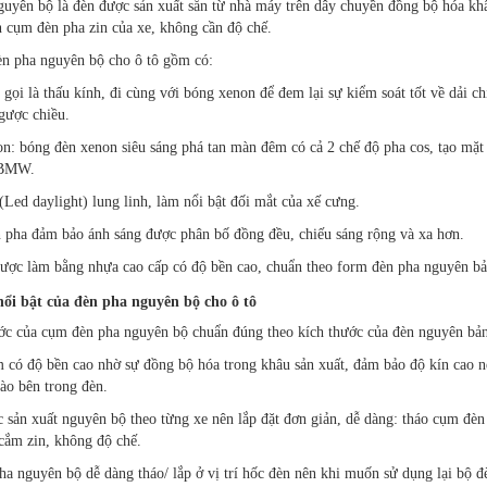
uyên bộ là đèn được sản xuất sẵn từ nhà máy trên dây chuyền đồng bộ hóa khâu
 cụm đèn pha zin của xe, không cần độ chế.
n pha nguyên bộ cho ô tô gồm có:
r gọi là thấu kính, đi cùng với bóng xenon để đem lại sự kiểm soát tốt về dải
gược chiều.
on: bóng đèn xenon siêu sáng phá tan màn đêm có cả 2 chế độ pha cos, tạo mặt
 BMW.
Led daylight) lung linh, làm nổi bật đối mắt của xế cưng.
 pha đảm bảo ánh sáng được phân bố đồng đều, chiếu sáng rộng và xa hơn.
ược làm bằng nhựa cao cấp có độ bền cao, chuẩn theo form đèn pha nguyên bản
ổi bật của đèn pha nguyên bộ cho ô tô
ớc của cụm đèn pha nguyên bộ chuẩn đúng theo kích thước của đèn nguyên bản
 có độ bền cao nhờ sự đồng bộ hóa trong khâu sản xuất, đảm bảo độ kín cao nên
ào bên trong đèn.
 sản xuất nguyên bộ theo từng xe nên lắp đặt đơn giản, dễ dàng: tháo cụm đèn
cắm zin, không độ chế.
ha nguyên bộ dễ dàng tháo/ lắp ở vị trí hốc đèn nên khi muốn sử dụng lại bộ đèn