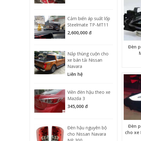
Cảm biến áp suất lốp
Steelmate TP-MT11
2,600,000 đ
Đèn p
Nắp thùng cuộn cho
xe bán tải Nissan
Navara
Liên hệ
Viền đèn hậu theo xe
Mazda 3
345,000 đ
Đèn p
Đèn hậu nguyên bộ
cho xe
cho Nissan Navara
NP 300