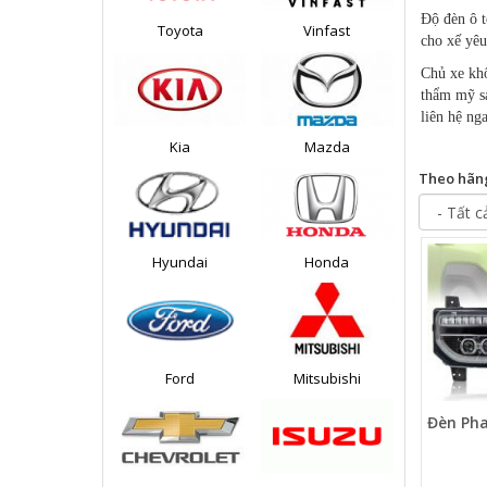
Độ đèn ô t
Toyota
Vinfast
cho xế yêu
Chủ xe khô
thẩm mỹ sa
liên hệ ng
Kia
Mazda
Theo hãn
Hyundai
Honda
Ford
Mitsubishi
Đèn Pha