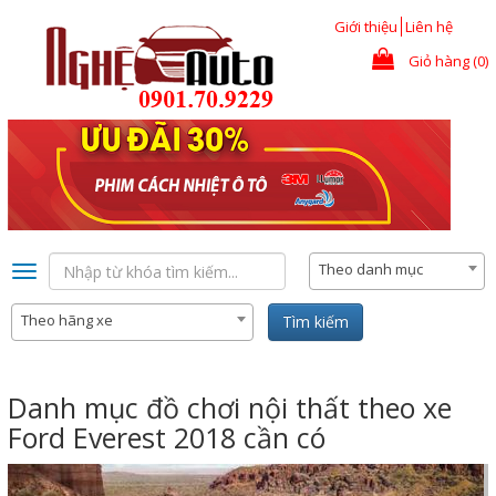
Nhảy đến nội dung
Giới thiệu
Liên hệ
Giỏ hàng (0)
Theo danh mục
Toggle
navigation
Theo hãng xe
Tìm kiếm
Danh mục đồ chơi nội thất theo xe
Ford Everest 2018 cần có
Previous
Nex