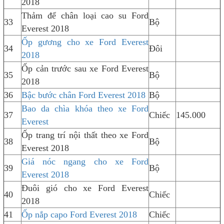
2018
Thảm để chân loại cao su Ford
33
Bộ
Everest 2018
Ốp gương cho xe Ford Everest
34
Đôi
2018
Ốp cản trước sau xe Ford Everest
35
Bộ
2018
36
Bậc bước chân Ford Everest 2018
Bộ
Bao da chìa khóa theo xe Ford
37
Chiếc
145.000
Everest
Ốp trang trí nội thất theo xe Ford
38
Bộ
Everest 2018
Giá nóc ngang cho xe Ford
39
Bộ
Everest 2018
Đuôi gió cho xe Ford Everest
40
Chiếc
2018
41
Ốp nắp capo Ford Everest 2018
Chiếc