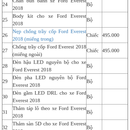
Chắn bùn bánh xe Ford Everest
24
Bộ
2018
Body kit cho xe Ford Everest
25
Bộ
2018
Nẹp chống trầy cốp Ford Everest
26
Chiếc
495.000
2018 (miếng trong)
Chống trầy cốp Ford Everest 2018
27
Chiếc
495.000
(miếng ngoài)
Đèn hậu LED nguyên bộ cho xe
28
Bộ
Ford Everest 2018
Đèn pha LED nguyên bộ Ford
29
Bộ
Everest 2018
Đèn gầm LED DRL cho xe Ford
30
Bộ
Everest 2018
Thảm táp lô theo xe Ford Everest
31
Bộ
2018
Thảm sàn 5D cho xe Ford Everest
32
Bộ