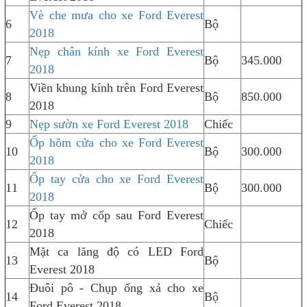
Vè che mưa cho xe Ford Everest
6
Bộ
2018
Nẹp chân kính xe Ford Everest
7
Bộ
345.000
2018
Viền khung kính trên Ford Everest
8
Bộ
850.000
2018
9
Nẹp sườn xe Ford Everest 2018
Chiếc
Ốp hõm cửa cho xe Ford Everest
10
Bộ
300.000
2018
Ốp tay cửa cho xe Ford Everest
11
Bộ
300.000
2018
Ốp tay mở cốp sau Ford Everest
12
Chiếc
2018
Mặt ca lăng độ có LED Ford
13
Bộ
Everest 2018
Đuôi pô - Chụp ống xả cho xe
14
Bộ
Ford Everest 2018