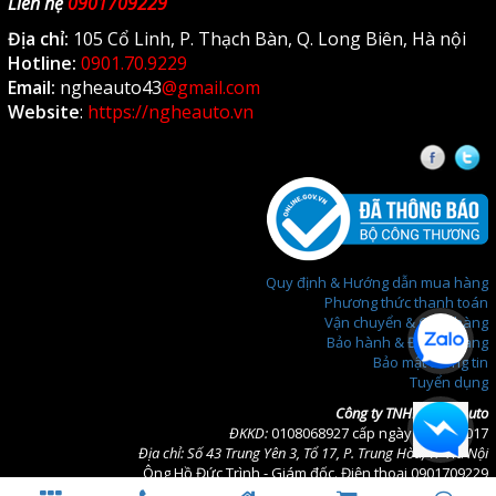
Liên hệ
0901709229
Địa chỉ:
105 Cổ Linh, P. Thạch Bàn, Q. Long Biên, Hà nội
Hotline:
0901.70.9229
Email:
ngheauto43
@gmail.com
Website
:
https://ngheauto.vn
Faceb
T
Quy định & Hướng dẫn mua hàng
Phương thức thanh toán
Vận chuyển & Giao hàng
Bảo hành & Đổi trả hàng
Bảo mật thông tin
Tuyển dụng
Công ty TNHH Nghệ Auto
ĐKKD:
0108068927 cấp ngày 22/11/2017
Địa chỉ: Số 43 Trung Yên 3, Tổ 17, P. Trung Hòa, TP Hà Nội
Ông Hồ Đức Trình - Giám đốc. Điện thoại 0901709229
Email:
ngheauto43@gmail.com