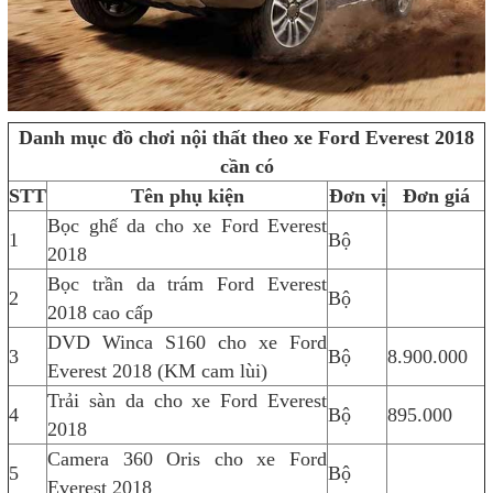
Danh mục đồ chơi nội thất theo xe Ford Everest 2018
cần có
STT
Tên phụ kiện
Đơn vị
Đơn giá
Bọc ghế da cho xe Ford Everest
1
Bộ
2018
Bọc trần da trám Ford Everest
2
Bộ
2018 cao cấp
DVD Winca S160 cho xe Ford
3
Bộ
8.900.000
Everest 2018 (KM cam lùi)
Trải sàn da cho xe Ford Everest
4
Bộ
895.000
2018
Camera 360 Oris cho xe Ford
5
Bộ
Everest 2018