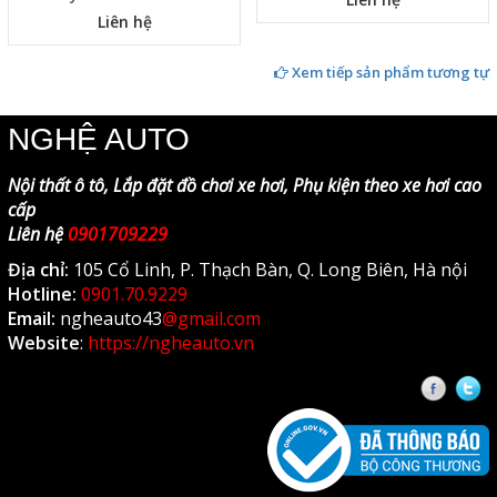
Nâng Cấp Bi Led X-Light V20
Cốp Điện Toyota Yaris Cross
Cho Hyundai Tucson 2018
Liên hệ
Liên hệ
Xem tiếp sản phẩm tương tự
NGHỆ AUTO
Nội thất ô tô, Lắp đặt đồ chơi xe hơi, Phụ kiện theo xe hơi cao
cấp
Liên hệ
0901709229
Địa chỉ:
105 Cổ Linh, P. Thạch Bàn, Q. Long Biên, Hà nội
Hotline:
0901.70.9229
Email:
ngheauto43
@gmail.com
Website
:
https://ngheauto.vn
Faceb
T