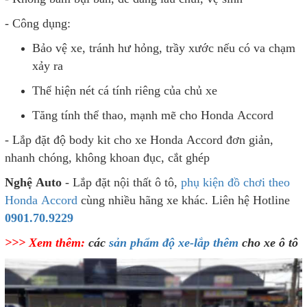
- Độ bền cao, không bị phai màu hay rạn nứt trong thời
gian sử dụng
- Không bám bụi bẩn, dễ dàng lau chùi, vệ sinh
- Công dụng:
Bảo vệ xe, tránh hư hỏng, trầy xước nếu có va chạm
xảy ra
Thể hiện nét cá tính riêng của chủ xe
Tăng tính thể thao, mạnh mẽ cho Honda Accord
- Lắp đặt độ body kit cho xe Honda Accord đơn giản,
nhanh chóng, không khoan đục, cắt ghép
Nghệ Auto
- Lắp đặt nội thất ô tô,
phụ kiện đồ chơi theo
Honda Accord
cùng nhiều hãng xe khác. Liên hệ Hotline
0901.70.9229
>>> Xem thêm:
các
sản phẩm độ xe-lắp thêm
cho xe ô tô