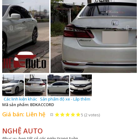
Các linh kiện khác
Sản phẩm độ xe - Lắp thêm
Mã sản phẩm:
BDKACCORD
Giá bán:
Liên hệ
5
(
2
votes)