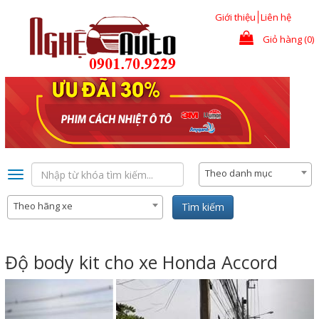
Nhảy đến nội dung
Giới thiệu
Liên hệ
Giỏ hàng (0)
Theo danh mục
Toggle
navigation
Theo hãng xe
Tìm kiếm
Độ body kit cho xe Honda Accord
Previous
Nex