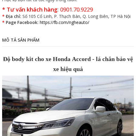
NGHỆ AUTO
Phục vụ bạn tất cả các ngày trong tuần.
*
Tư vấn khách hàng
:
0901.70.9229
*
Địa chỉ:
Số 105 Cổ Linh, P. Thạch Bàn, Q. Long Biên, TP Hà Nội
*
Page Facebook:
https://fb.com/ngheauto/
MÔ TẢ SẢN PHẨM
Độ body kit cho xe Honda Accord - lá chắn bảo vệ
xe hiệu quả