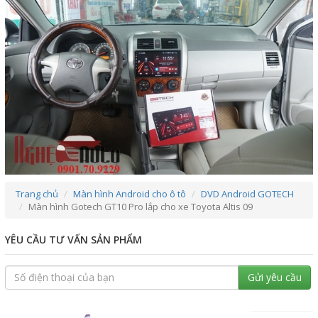
Trang chủ
Màn hình Android cho ô tô
DVD Android GOTECH
Màn hình Gotech GT10 Pro lắp cho xe Toyota Altis 09
YÊU CẦU TƯ VẤN SẢN PHẨM
Gửi yêu cầu