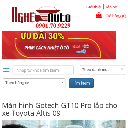
Nhảy đến nội dung
Giới thiệu
Liên hệ
Giỏ hàng (0)
Theo danh mục
Toggle
navigation
Theo hãng xe
Tìm kiếm
Màn hình Gotech GT10 Pro lắp cho
xe Toyota Altis 09
Previous
Nex