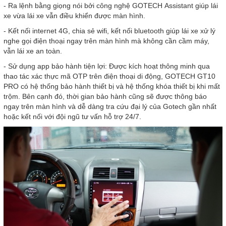
- Ra lệnh bằng giọng nói bởi công nghệ GOTECH Assistant giúp lái
xe vừa lái xe vẫn điều khiển được màn hình.
- Kết nối internet 4G, chia sẻ wifi, kết nối bluetooth giúp lái xe xử lý
nghe gọi điện thoại ngay trên màn hình mà không cần cầm máy,
vẫn lái xe an toàn.
- Sử dụng app bảo hành tiện lợi: Được kích hoạt thông minh qua
thao tác xác thực mã OTP trên điện thoại di động, GOTECH GT10
PRO có hệ thống bảo hành thiết bị và hệ thống khóa thiết bị khi mất
trộm. Bên cạnh đó, thời gian bảo hành cũng sẽ được thông báo
ngay trên màn hình và dễ dàng tra cứu đại lý của Gotech gần nhất
hoặc kết nối với đội ngũ tư vấn hỗ trợ 24/7.