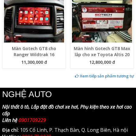
Màn Gotech GT8 cho
Màn hình Gotech GT8 Max
Ranger Wildtrak 16
lắp cho xe Toyota Altis 20
11,300,000 đ
12,800,000 đ
Xem tiếp sản phẩm tương tự
NGHỆ AUTO
Nội thất ô tô, Lắp đặt đồ chơi xe hơi, Phụ kiện theo xe hơi cao
cấp
Liên hệ
0901709229
Địa chỉ:
105 Cổ Linh, P. Thạch Bàn, Q. Long Biên, Hà nội