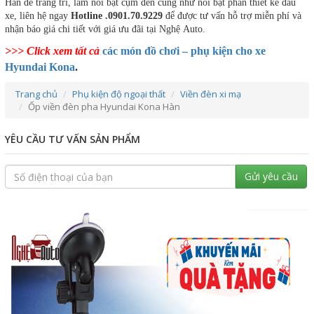
Hàn để trang trí, làm nổi bật cụm đèn cũng như nổi bật phần thiết kế đầu
xe, liên hệ ngay
Hotline .0901.70.9229
để được tư vấn hỗ trợ miễn phí và
nhận báo giá chi tiết với giá ưu đãi tại Nghệ Auto.
>>> Click xem tất cả
các món đồ chơi – phụ kiện cho xe
Hyundai Kona
.
Trang chủ
Phụ kiện độ ngoại thất
Viền đèn xi mạ
Ốp viền đèn pha Hyundai Kona Hàn
YÊU CẦU TƯ VẤN SẢN PHẨM
Gửi yêu cầu