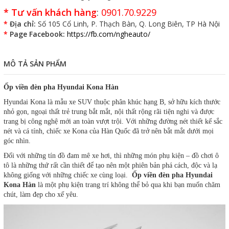
*
Tư vấn khách hàng
:
0901.70.9229
*
Địa chỉ:
Số 105 Cổ Linh, P. Thạch Bàn, Q. Long Biên, TP Hà Nội
*
Page Facebook:
https://fb.com/ngheauto/
MÔ TẢ SẢN PHẨM
Ốp viền đèn pha Hyundai Kona Hàn
Hyundai Kona là mẫu xe SUV thuộc phân khúc hạng B, sở hữu kích thước
nhỏ gọn, ngoại thất trẻ trung bắt mắt, nội thất rộng rãi tiện nghi và được
trang bị công nghệ mới an toàn vượt trội. Với những đường nét thiết kế sắc
nét và cá tính, chiếc xe Kona của Hàn Quốc đã trở nên bắt mắt dưới mọi
góc nhìn.
Đối với những tín đồ đam mê xe hơi, thì những món phụ kiện – đồ chơi ô
tô là những thứ rất cần thiết để tạo nên một phiên bản phá cách, độc và lạ
không giống với những chiếc xe cùng loại.
Ốp viền đèn pha Hyundai
Kona Hàn
là một phụ kiện trang trí không thể bỏ qua khi bạn muốn chăm
chút, làm đẹp cho xế yêu.