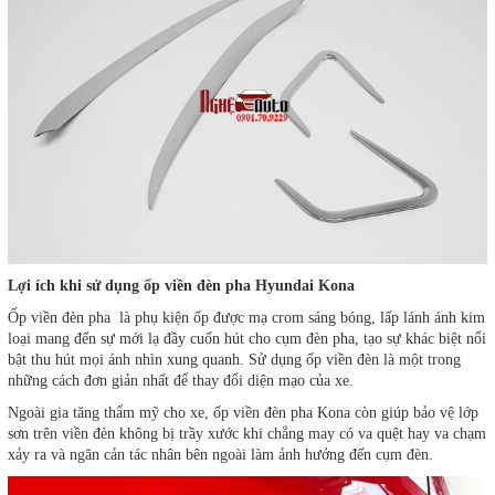
Lợi ích khi sử dụng ốp viền đèn pha Hyundai Kona
Ốp viền đèn pha là phụ kiện ốp được mạ crom sáng bóng, lấp lánh ánh kim
loại mang đến sự mới lạ đầy cuốn hút cho cụm đèn pha, tạo sự khác biệt nổi
bật thu hút mọi ánh nhìn xung quanh. Sử dụng ốp viền đèn là một trong
những cách đơn giản nhất để thay đổi diện mạo của xe.
Ngoài gia tăng thẩm mỹ cho xe, ốp viền đèn pha Kona còn giúp bảo vệ lớp
sơn trên viền đèn không bị trầy xước khi chẳng may có va quệt hay va chạm
xảy ra và ngăn cản tác nhân bên ngoài làm ảnh hưởng đến cụm đèn.