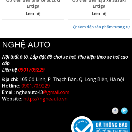
Ốp viền đèn pha xe Suzuki
Ốp viền đèn hậu xe Suzuki
Ertiga
Ertiga
Liên hệ
Liên hệ
Xem tiếp sản phẩm tương tự
NGHỆ AUTO
Nội thất ô tô, Lắp đặt đồ chơi xe hơi, Phụ kiện theo xe hơi cao
cấp
Liên hệ
0901709229
Địa chỉ:
105 Cổ Linh, P. Thạch Bàn, Q. Long Biên, Hà nội
Hotline:
0901.70.9229
Email:
ngheauto43
@gmail.com
Website
:
https://ngheauto.vn
Faceb
T