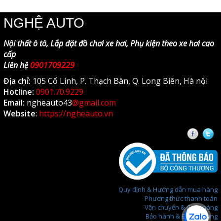
Xem tiếp sản phẩm tương tự
NGHỆ AUTO
Nội thất ô tô, Lắp đặt đồ chơi xe hơi, Phụ kiện theo xe hơi cao
cấp
Liên hệ
0901709229
Địa chỉ:
105 Cổ Linh, P. Thạch Bàn, Q. Long Biên, Hà nội
Hotline:
0901.70.9229
Email:
ngheauto43
@gmail.com
Website
:
https://ngheauto.vn
Faceb
T
Quy định & Hướng dẫn mua hàng
Phương thức thanh toán