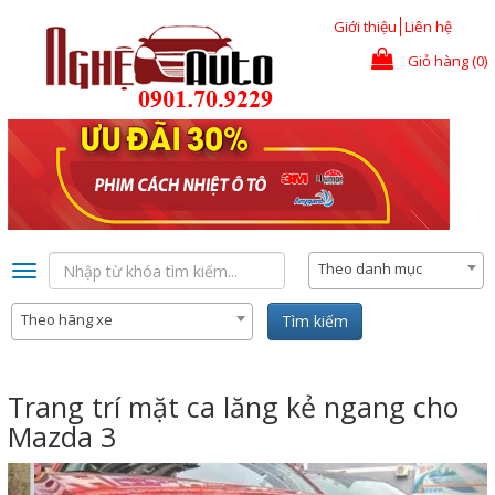
Nhảy đến nội dung
Giới thiệu
Liên hệ
Giỏ hàng (0)
Theo danh mục
Toggle
navigation
Theo hãng xe
Tìm kiếm
Trang trí mặt ca lăng kẻ ngang cho
Mazda 3
Previous
Nex