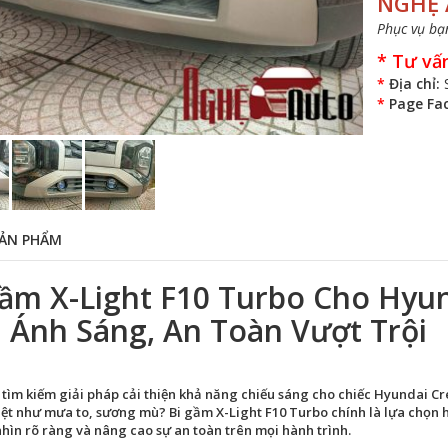
NGHỆ
Phục vụ bạn
*
Tư vấ
*
Địa chỉ:
*
Page Fa
ẢN PHẨM
Gầm X-Light F10 Turbo Cho Hyun
 Ánh Sáng, An Toàn Vượt Trội
tìm kiếm giải pháp cải thiện khả năng chiếu sáng cho chiếc Hyundai Creta
ệt như mưa to, sương mù? Bi gầm X-Light F10 Turbo chính là lựa chọn
hìn rõ ràng và nâng cao sự an toàn trên mọi hành trình.