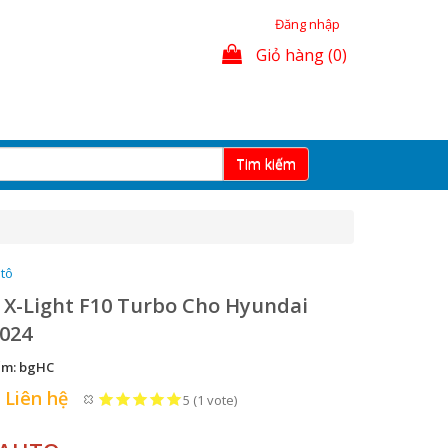
Đăng nhập
Giỏ hàng (0)
Tim kiếm
 tô
 X-Light F10 Turbo Cho Hyundai
2024
ẩm:
bgHC
:
Liên hệ
5
(
1
vote)