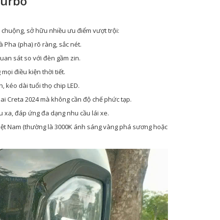
Turbo
chuộng, sở hữu nhiều ưu điểm vượt trội:
Pha (pha) rõ ràng, sắc nét.
uan sát so với đèn gầm zin.
mọi điều kiện thời tiết.
, kéo dài tuổi thọ chip LED.
i Creta 2024 mà không cần độ chế phức tạp.
 xa, đáp ứng đa dạng nhu cầu lái xe.
 Việt Nam (thường là 3000K ánh sáng vàng phá sương hoặc