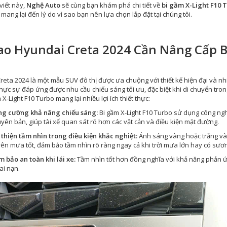
viết này,
Nghệ Auto
sẽ cùng bạn khám phá chi tiết về
bi gầm X-Light F10 
ch mang lại đến lý do vì sao bạn nên lựa chọn lắp đặt tại chúng tôi.
ao Hyundai Creta 2024 Cần Nâng Cấp B
eta 2024 là một mẫu SUV đô thị được ưa chuộng với thiết kế hiện đại và nh
hực sự đáp ứng được nhu cầu chiếu sáng tối ưu, đặc biệt khi di chuyển trong c
 X-Light F10 Turbo mang lại nhiều lợi ích thiết thực:
g cường khả năng chiếu sáng:
Bi gầm X-Light F10 Turbo sử dụng công ngh
yên bản, giúp tài xế quan sát rõ hơn các vật cản và điều kiện mặt đường.
 thiện tầm nhìn trong điều kiện khắc nghiệt:
Ánh sáng vàng hoặc trắng vàn
ên mưa tốt, đảm bảo tầm nhìn rõ ràng ngay cả khi trời mưa lớn hay có sươ
 bảo an toàn khi lái xe:
Tầm nhìn tốt hơn đồng nghĩa với khả năng phản ứn
tai nạn.