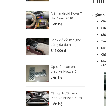
Tính 
Màn android KovarT1
Bi gầm X-
cho Yaris 2010
Côn
Liên hệ
Cườ
Khả
Khay để đồ khe ghế
Tản
bằng da đa năng
Kíc
345,000 đ
Chế
Màu
430
Ốp chân côn phanh
theo xe Mazda 6
Liên hệ
Cản ốp trước sau
theo xe Nissan X-trail
Liên hệ