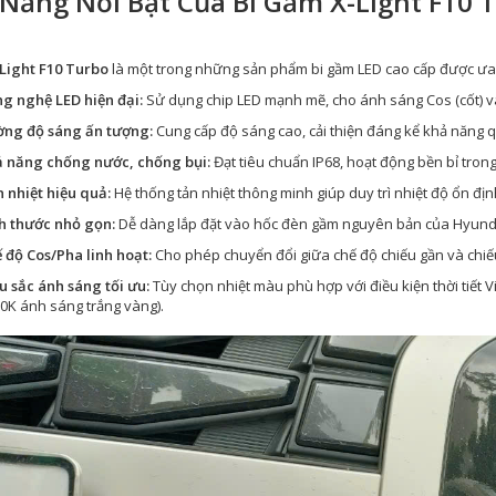
Năng Nổi Bật Của Bi Gầm X-Light F10 
Light F10 Turbo
là một trong những sản phẩm bi gầm LED cao cấp được ưa 
g nghệ LED hiện đại:
Sử dụng chip LED mạnh mẽ, cho ánh sáng Cos (cốt) và 
ng độ sáng ấn tượng:
Cung cấp độ sáng cao, cải thiện đáng kể khả năng q
 năng chống nước, chống bụi:
Đạt tiêu chuẩn IP68, hoạt động bền bỉ trong 
 nhiệt hiệu quả:
Hệ thống tản nhiệt thông minh giúp duy trì nhiệt độ ổn định
h thước nhỏ gọn:
Dễ dàng lắp đặt vào hốc đèn gầm nguyên bản của Hyunda
 độ Cos/Pha linh hoạt:
Cho phép chuyển đổi giữa chế độ chiếu gần và chiếu
 sắc ánh sáng tối ưu:
Tùy chọn nhiệt màu phù hợp với điều kiện thời tiết
0K ánh sáng trắng vàng).