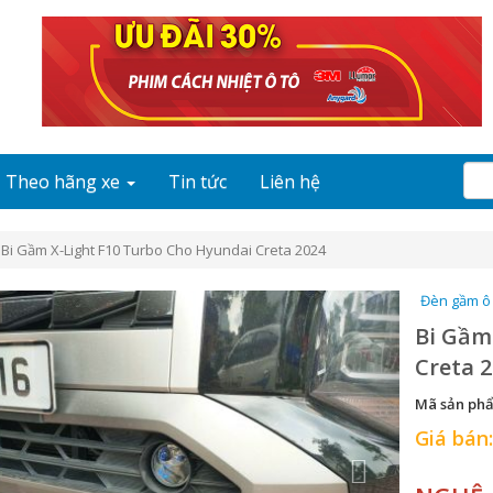
Theo hãng xe
Tin tức
Liên hệ
Bi Gầm X-Light F10 Turbo Cho Hyundai Creta 2024
evious
Next
Đèn gầm ô
Bi Gầm
Creta 
Mã sản ph
Giá bán