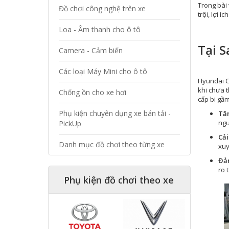
Trong bài 
Đồ chơi công nghệ trên xe
trội, lợi í
Loa - Âm thanh cho ô tô
Tại S
Camera - Cảm biến
Các loại Máy Mini cho ô tô
Hyundai Cr
khi chưa t
Chống ồn cho xe hơi
cấp bi gầm
Phụ kiện chuyên dụng xe bán tải -
Tăn
ngu
PickUp
Cải
Danh mục đồ chơi theo từng xe
xuy
Đảm
ro 
Phụ kiện đồ chơi theo xe