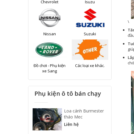
Chevrolet
Isuzu
\
Tăn
Nissan
Suzuki
đầu
Tuổ
giú
Lắp
chó
Đồ chơi - Phụ kiện
Các loại xe khác.
xe Sang
Phụ kiện ô tô bán chạy
Loa cánh Burmester
tháo Mec
Liên hệ