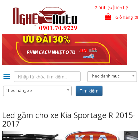
Nhảy đến nội dung
Giới thiệu
Liên hệ
Giỏ hàng (0)
Theo danh mục
Toggle
navigation
Theo hãng xe
Tìm kiếm
Led gầm cho xe Kia Sportage R 2015-
2017
Previous
Nex