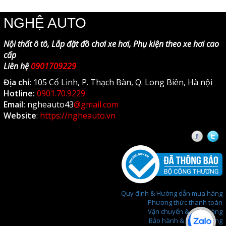
NGHỆ AUTO
Nội thất ô tô, Lắp đặt đồ chơi xe hơi, Phụ kiện theo xe hơi cao
cấp
Liên hệ
0901709229
Địa chỉ:
105 Cổ Linh, P. Thạch Bàn, Q. Long Biên, Hà nội
Hotline:
0901.70.9229
Email:
ngheauto43
@gmail.com
Website
:
https://ngheauto.vn
Faceb
T
Quy định & Hướng dẫn mua hàng
Phương thức thanh toán
Vận chuyển & Giao hàng
Bảo hành & Đổi trả hàng