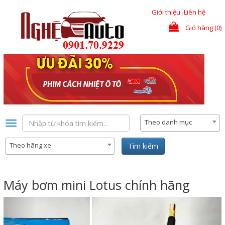
Nhảy đến nội dung
Giới thiệu
Liên hệ
Giỏ hàng (0)
Theo danh mục
Toggle
navigation
Theo hãng xe
Tìm kiếm
Máy bơm mini Lotus chính hãng
Previous
Nex