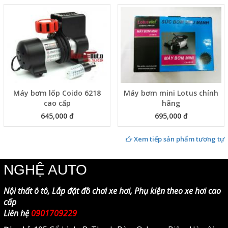
Máy bơm lốp đa năng
Bơm lốp ô tô Michelin 4389
Michelin 12266
1,295,000 đ
Liên hệ
Máy bơm lốp Coido 6218
Máy bơm mini Lotus chính
cao cấp
hãng
645,000 đ
695,000 đ
Xem tiếp sản phẩm tương tự
NGHỆ AUTO