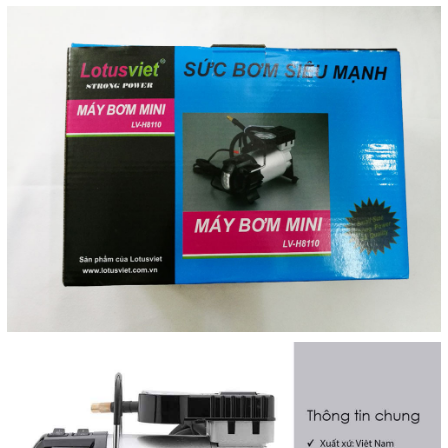
Máy bơm mini Lotus Việt LV-CPS88 chính hãng
Máy bơm mini Lotus Việt LV-CPS88
là sản phẩm
máy
bơm lốp cho ô tô
với lực bơm cực mạnh giúp phục hồi áp
suất lốp cho xe nhanh chóng.