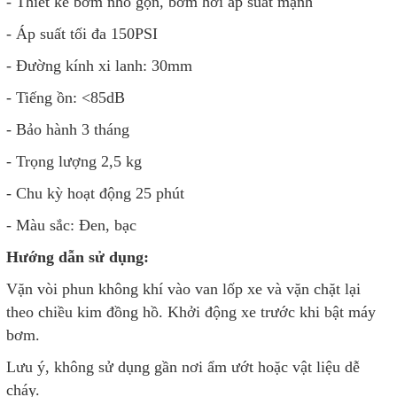
máy, bóng da…
- Vòi phun không khí lõi đồng
- Mặt đồng hồ hiển thị bằng kim
- Thiết kế bơm nhỏ gọn, bơm hơi áp suất mạnh
- Áp suất tối đa 150PSI
- Đường kính xi lanh: 30mm
- Tiếng ồn: <85dB
- Bảo hành 3 tháng
- Trọng lượng 2,5 kg
- Chu kỳ hoạt động 25 phút
- Màu sắc: Đen, bạc
Hướng dẫn sử dụng:
Vặn vòi phun không khí vào van lốp xe và vặn chặt lại