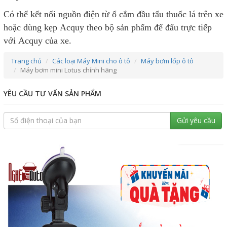
theo chiều kim đồng hồ. Khởi động xe trước khi bật máy
bơm.
Lưu ý, không sử dụng gần nơi ẩm ướt hoặc vật liệu dễ
cháy.
Có thể kết nối nguồn điện từ ổ cắm đầu tẩu thuốc lá trên xe
hoặc dùng kẹp Acquy theo bộ sản phẩm để đấu trực tiếp
với Acquy của xe.
Trang chủ
Các loại Máy Mini cho ô tô
Máy bơm lốp ô tô
Máy bơm mini Lotus chính hãng
YÊU CẦU TƯ VẤN SẢN PHẨM
Gửi yêu cầu