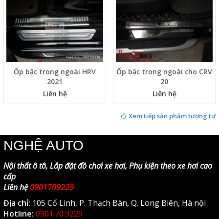
Ốp bậc trong ngoài HRV
Ốp bậc trong ngoài cho CRV
2021
20
Liên hệ
Liên hệ
Xem tiếp sản phẩm tương tự
NGHỆ AUTO
Nội thất ô tô, Lắp đặt đồ chơi xe hơi, Phụ kiện theo xe hơi cao
cấp
Liên hệ
0901709229
Địa chỉ:
105 Cổ Linh, P. Thạch Bàn, Q. Long Biên, Hà nội
Hotline:
0901.70.9229