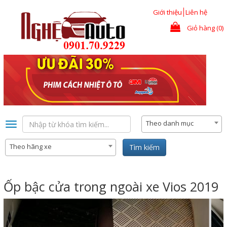
Nhảy đến nội dung
Giới thiệu
Liên hệ
Giỏ hàng (0)
Theo danh mục
Toggle
navigation
Theo hãng xe
Tìm kiếm
Ốp bậc cửa trong ngoài xe Vios 2019
Previous
Nex