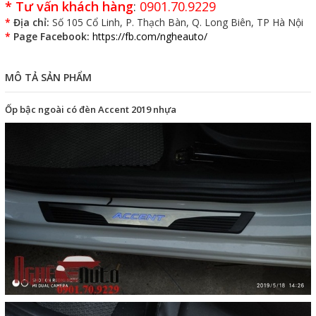
*
Tư vấn khách hàng
:
0901.70.9229
*
Địa chỉ:
Số 105 Cổ Linh, P. Thạch Bàn, Q. Long Biên, TP Hà Nội
*
Page Facebook:
https://fb.com/ngheauto/
MÔ TẢ SẢN PHẨM
Ốp bậc ngoài có đèn Accent 2019 nhựa