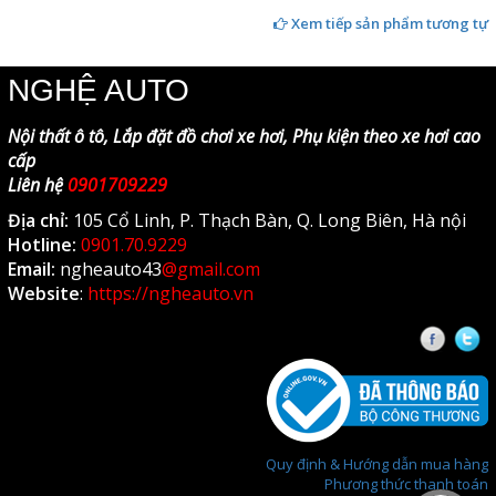
Xem tiếp sản phẩm tương tự
NGHỆ AUTO
Nội thất ô tô, Lắp đặt đồ chơi xe hơi, Phụ kiện theo xe hơi cao
cấp
Liên hệ
0901709229
Địa chỉ:
105 Cổ Linh, P. Thạch Bàn, Q. Long Biên, Hà nội
Hotline:
0901.70.9229
Email:
ngheauto43
@gmail.com
Website
:
https://ngheauto.vn
Faceb
T
Quy định & Hướng dẫn mua hàng
Phương thức thanh toán