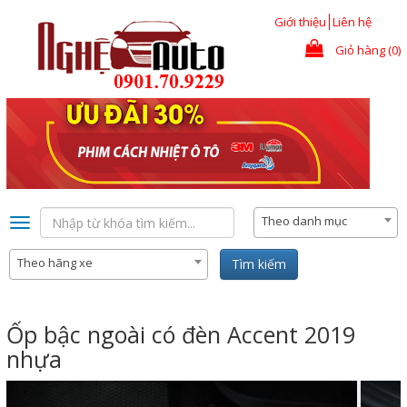
Nhảy đến nội dung
Giới thiệu
Liên hệ
Giỏ hàng (0)
Theo danh mục
Toggle
navigation
Theo hãng xe
Tìm kiếm
Ốp bậc ngoài có đèn Accent 2019
nhựa
Previous
Nex