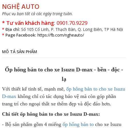
NGHỆ AUTO
Phục vụ bạn tất cả các ngày trong tuần.
*
Tư vấn khách hàng
:
0901.70.9229
*
Địa chỉ:
Số 105 Cổ Linh, P. Thạch Bàn, Q. Long Biên, TP Hà Nội
*
Page Facebook:
https://fb.com/ngheauto/
MÔ TẢ SẢN PHẨM
Ốp hông bản to cho xe Isuzu D-max - bền - độc -
lạ
Với thiết kế tinh tế, mạnh mẽ,
ốp hông bản to cho xe Isuzu
D-max
không chỉ có tác dụng bảo vệ mà còn góp phần
trang trí cho ngoại thất xe thêm đẹp và độc đáo hơn.
Chi tiết ốp hông bản to cho xe Isuzu D-max:
- Bộ sản phẩm gồm 4 miếng
ốp hông bản to
cho xe Isuzu