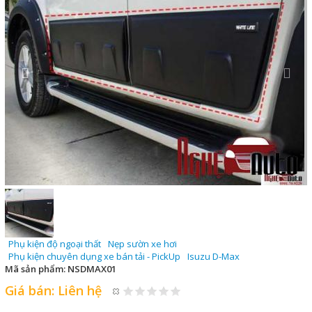
Phụ kiện độ ngoại thất
Nẹp sườn xe hơi
Phụ kiện chuyên dụng xe bán tải - PickUp
Isuzu D-Max
Mã sản phẩm:
NSDMAX01
Giá bán:
Liên hệ