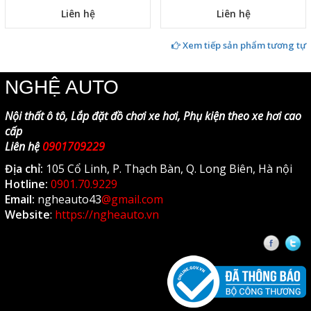
Liên hệ
Liên hệ
Xem tiếp sản phẩm tương tự
NGHỆ AUTO
Nội thất ô tô, Lắp đặt đồ chơi xe hơi, Phụ kiện theo xe hơi cao
cấp
Liên hệ
0901709229
Địa chỉ:
105 Cổ Linh, P. Thạch Bàn, Q. Long Biên, Hà nội
Hotline:
0901.70.9229
Email:
ngheauto43
@gmail.com
Website
:
https://ngheauto.vn
Faceb
T