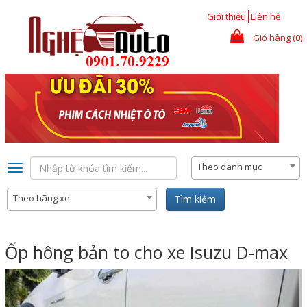
Nhảy đến nội dung
Giới thiệu
Liên hệ
Giỏ hàng (0)
Theo danh mục
Toggle
navigation
Theo hãng xe
Tìm kiếm
Ốp hông bản to cho xe Isuzu D-max
Previous
Nex