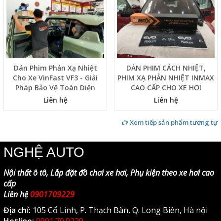
Dán Phim Phản Xạ Nhiệt
DÁN PHIM CÁCH NHIỆT,
Cho Xe VinFast VF3 - Giải
PHIM XẠ PHẢN NHIỆT INMAX
Pháp Bảo Vệ Toàn Diện
CAO CẤP CHO XE HƠI
Liên hệ
Liên hệ
Xem tiếp sản phẩm tương tự
NGHỆ AUTO
Nội thất ô tô, Lắp đặt đồ chơi xe hơi, Phụ kiện theo xe hơi cao
cấp
Liên hệ
0901709229
Địa chỉ:
105 Cổ Linh, P. Thạch Bàn, Q. Long Biên, Hà nội
Hotline:
0901.70.9229