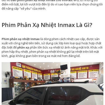
tiết về
dán phim phản xạ nhiệt Inmax cho VinFast VF5
, từ những ưu
điểm nổi bật, lợi ích vượt trội đến lý do vì sao bạn nên lựa chọn chúng tôi
để nâng cấp "xế yêu" của mình.
Phim Phản Xạ Nhiệt Inmax Là Gì?
Phim phản xạ nhiệt Inmax
là dòng phim cách nhiệt cao cấp, được sản
xuất với công nghệ tiên tiến, sử dụng các lớp kim loại quý hoặc hợp chất
đặc biệt để
phản xạ
phần lớn bức xạ nhiệt từ ánh nắng mặt trời. Khác với
phim hấp thụ nhiệt, phim phản xạ nhiệt không giữ lại nhiệt trên bề mặt
kính, giúp không gian bên trong xe mát mẻ hơn đáng kể.