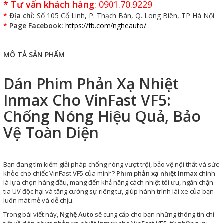
*
Tư vấn khách hàng
:
0901.70.9229
*
Địa chỉ:
Số 105 Cổ Linh, P. Thạch Bàn, Q. Long Biên, TP Hà Nội
*
Page Facebook:
https://fb.com/ngheauto/
MÔ TẢ SẢN PHẨM
Dán Phim Phản Xạ Nhiệt
Inmax Cho VinFast VF5:
Chống Nóng Hiệu Quả, Bảo
Vệ Toàn Diện
Bạn đang tìm kiếm giải pháp chống nóng vượt trội, bảo vệ nội thất và sức
khỏe cho chiếc VinFast VF5 của mình?
Phim phản xạ nhiệt Inmax
chính
là lựa chọn hàng đầu, mang đến khả năng cách nhiệt tối ưu, ngăn chặn
tia UV độc hại và tăng cường sự riêng tư, giúp hành trình lái xe của bạn
luôn mát mẻ và dễ chịu.
Trong bài viết này,
Nghệ Auto
sẽ cung cấp cho bạn những thông tin chi