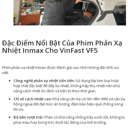
Đặc Điểm Nổi Bật Của Phim Phản Xạ
Nhiệt Inmax Cho VinFast VF5
Phim phản xạ nhiệt Inmax được đánh giá cao nhờ những đặc tính ưu
việt:
Công nghệ phản xạ nhiệt tiên tiến:
Sử dụng lớp kim loại hoặc
hợp chất đặc biệt để đẩy lùi nhiệt, không hấp thụ nhiệt nên khả
năng cách nhiệt ổn định và bền bỉ theo thời gian.
Chỉ số cách nhiệt cao:
Khả năng cản tia UV lên đến 99% và cản tia
hồng ngoại (IR) đạt mức ấn tượng, đảm bảo hiệu quả chống nóng
tối ưu.
Độ bền vượt trội:
Phim có khả năng chống trầy xước tốt, không bị
phai màu hay bong tróc dưới tác động của môi trường.