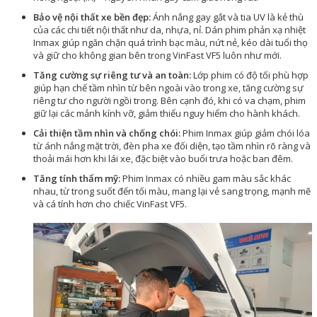
Bảo vệ nội thất xe bền đẹp:
Ánh nắng gay gắt và tia UV là kẻ thù
của các chi tiết nội thất như da, nhựa, nỉ. Dán phim phản xạ nhiệt
Inmax giúp ngăn chặn quá trình bạc màu, nứt nẻ, kéo dài tuổi thọ
và giữ cho không gian bên trong VinFast VF5 luôn như mới.
Tăng cường sự riêng tư và an toàn:
Lớp phim có độ tối phù hợp
giúp hạn chế tầm nhìn từ bên ngoài vào trong xe, tăng cường sự
riêng tư cho người ngồi trong. Bên cạnh đó, khi có va chạm, phim
giữ lại các mảnh kính vỡ, giảm thiểu nguy hiểm cho hành khách.
Cải thiện tầm nhìn và chống chói:
Phim Inmax giúp giảm chói lóa
từ ánh nắng mặt trời, đèn pha xe đối diện, tạo tầm nhìn rõ ràng và
thoải mái hơn khi lái xe, đặc biệt vào buổi trưa hoặc ban đêm.
Tăng tính thẩm mỹ:
Phim Inmax có nhiều gam màu sắc khác
nhau, từ trong suốt đến tối màu, mang lại vẻ sang trọng, mạnh mẽ
và cá tính hơn cho chiếc VinFast VF5.