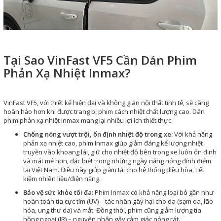
Tại Sao VinFast VF5 Cần Dán Phim
Phản Xạ Nhiệt Inmax?
VinFast VF5, với thiết kế hiện đại và không gian nội thất tinh tế, sẽ càng
hoàn hảo hơn khi được trang bị phim cách nhiệt chất lượng cao. Dán
phim phản xạ nhiệt Inmax mang lại nhiều lợi ích thiết thực:
Chống nóng vượt trội, ổn định nhiệt độ trong xe:
Với khả năng
phản xạ nhiệt cao, phim Inmax giúp giảm đáng kể lượng nhiệt
truyền vào khoang lái, giữ cho nhiệt độ bên trong xe luôn ổn định
và mát mẻ hơn, đặc biệt trong những ngày nắng nóng đỉnh điểm
tại Việt Nam. Điều này giúp giảm tải cho hệ thống điều hòa, tiết
kiệm nhiên liệu/điện năng.
Bảo vệ sức khỏe tối đa:
Phim Inmax có khả năng loại bỏ gần như
hoàn toàn tia cực tím (UV) – tác nhân gây hại cho da (sạm da, lão
hóa, ung thư da) và mắt. Đồng thời, phim cũng giảm lượng tia
hồng ngoại (IR) – nguyên nhân gây cảm giác nóng rát.