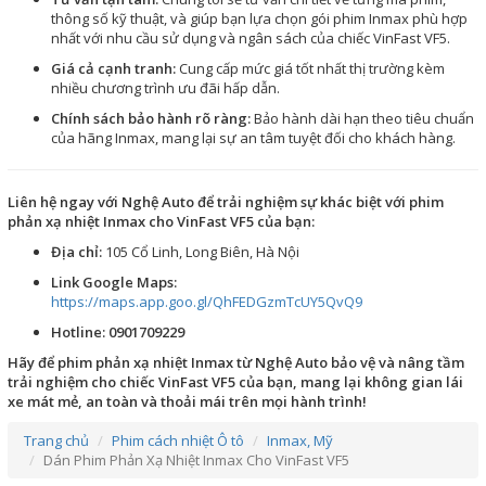
thông số kỹ thuật, và giúp bạn lựa chọn gói phim Inmax phù hợp
nhất với nhu cầu sử dụng và ngân sách của chiếc VinFast VF5.
Giá cả cạnh tranh:
Cung cấp mức giá tốt nhất thị trường kèm
nhiều chương trình ưu đãi hấp dẫn.
Chính sách bảo hành rõ ràng:
Bảo hành dài hạn theo tiêu chuẩn
của hãng Inmax, mang lại sự an tâm tuyệt đối cho khách hàng.
Liên hệ ngay với Nghệ Auto để trải nghiệm sự khác biệt với phim
phản xạ nhiệt Inmax cho VinFast VF5 của bạn:
Địa chỉ:
105 Cổ Linh, Long Biên, Hà Nội
Link Google Maps:
https://maps.app.goo.gl/QhFEDGzmTcUY5QvQ9
Hotline:
0901709229
Hãy để phim phản xạ nhiệt Inmax từ Nghệ Auto bảo vệ và nâng tầm
trải nghiệm cho chiếc VinFast VF5 của bạn, mang lại không gian lái
xe mát mẻ, an toàn và thoải mái trên mọi hành trình!
Trang chủ
Phim cách nhiệt Ô tô
Inmax, Mỹ
Dán Phim Phản Xạ Nhiệt Inmax Cho VinFast VF5