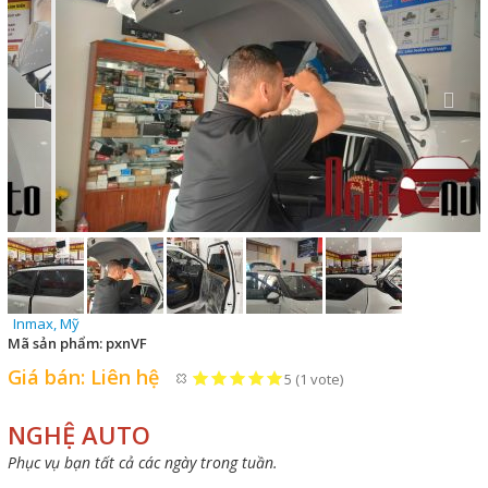
Inmax, Mỹ
Mã sản phẩm:
pxnVF
Giá bán:
Liên hệ
5
(
1
vote)
NGHỆ AUTO
Phục vụ bạn tất cả các ngày trong tuần.