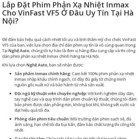
Lắp Đặt Phim Phản Xạ Nhiệt Inmax
Cho VinFast VF5 Ở Đâu Uy Tín Tại Hà
Nội?
Để đảm bảo hiệu quả cách nhiệt tối ưu và tính thẩm mỹ cho chiếc VinFast
VF5 của bạn, việc lựa chọn địa chỉ dán phim uy tín là vô cùng quan trọng.
Tại
Nghệ Auto
, chúng tôi tự hào là đơn vị hàng đầu cung cấp và thi công
dán phim phản xạ nhiệt Inmax chính hãng tại Hà Nội.
Khi lựa chọn
Nghệ Auto
, bạn sẽ nhận được:
Sản phẩm Inmax chính hãng:
Cam kết 100% phim phản xạ nhiệt
Inmax nhập khẩu chính ngạch, có đầy đủ giấy tờ chứng minh
nguồn gốc xuất xứ và bảo hành từ nhà sản xuất.
Đội ngũ kỹ thuật viên chuyên nghiệp:
Với kinh nghiệm dày dặn,
tay nghề cao và quy trình dán phim chuẩn kỹ thuật, chúng tôi đảm
bảo phim được dán phẳng mịn, không bọt khí, không vết xước và
đạt hiệu quả tối đa.
Phòng dán phim tiêu chuẩn:
Môi trường dán phim sạch sẽ, đủ
ánh sáng, hạn chế tối đa bụi bẩn, đảm bảo chất lượng thi công tốt
nhất.
Tư vấn tận tâm:
Chúng tôi sẽ tư vấn chi tiết về từng mã phim,