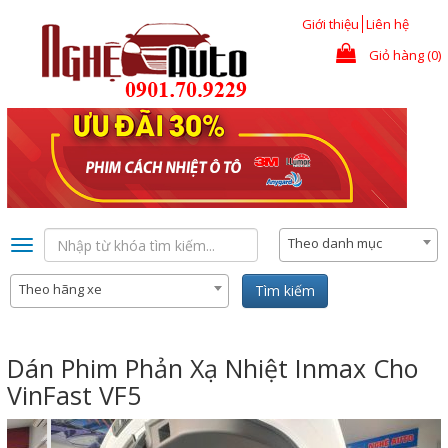
Nhảy đến nội dung
Giới thiệu
Liên hệ
Giỏ hàng (0)
Theo danh mục
Toggle
navigation
Theo hãng xe
Tìm kiếm
Dán Phim Phản Xạ Nhiệt Inmax Cho
VinFast VF5
Previous
Nex